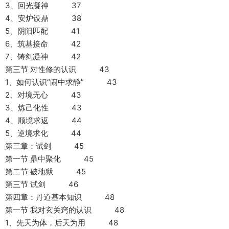
3、回光凝神 37
4、安炉设鼎 38
5、阴阳匹配 41
6、筑基接命 42
7、铸剑凝神 42
第三节 对性修的认识 43
1、如何认识“闹中求静” 43
2、对境无心 43
3、炼己化性 43
4、顺境求返 44
5、逆境求化 44
第三章：试剑 45
第一节 鼎中聚化 45
第二节 破地狱 45
第三节 试剑 46
第四章：丹道基本知识 48
第一节 我对玄关窍的认识 48
1、先天为体，后天为用 48