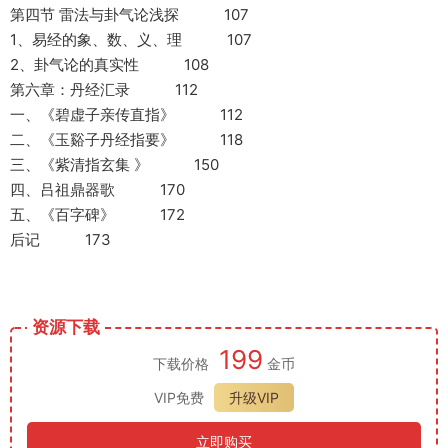
第四节 雷法与卦气论浅探 107
1、易经的象、数、义、理 107
2、卦气论的真实性 108
第六章：丹经汇录 112
一、《碧虚子亲传直指》 112
二、《玉谿子丹经指要》 118
三、《紫清指玄集 》 150
四、吕祖鼎器歌 170
五、《百字碑》 172
后记 173
资源下载
199
下载价格
金币
VIP免费
升级VIP
立即购买