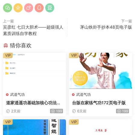
上一篇
下一篇
宾彦红 七日大胆术——超级强人
茅山铁卦手抄本48页电子版
素质训练自学教程
猜你喜欢
VIP
VIP
武道气功
武道气功
道家逍遥功基础加核心功法视
台版在家练气功172页电子版
频
2天前
199
6天前
199
VIP
VIP