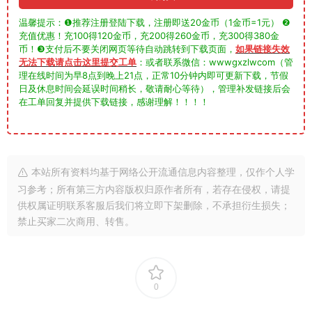
温馨提示：❶推荐注册登陆下载，注册即送20金币（1金币=1元） ❷
充值优惠！充100得120金币，充200得260金币，充300得380金
币！❸支付后不要关闭网页等待自动跳转到下载页面，
如果链接失效
无法下载请点击这里提交工单
：或者联系微信：wwwgxzlwcom（管
理在线时间为早8点到晚上21点，正常10分钟内即可更新下载，节假
日及休息时间会延误时间稍长，敬请耐心等待），管理补发链接后会
在工单回复并提供下载链接，感谢理解！！！！
本站所有资料均基于网络公开流通信息内容整理，仅作个人学
习参考；所有第三方内容版权归原作者所有，若存在侵权，请提
供权属证明联系客服后我们将立即下架删除，不承担衍生损失；
禁止买家二次商用、转售。
0