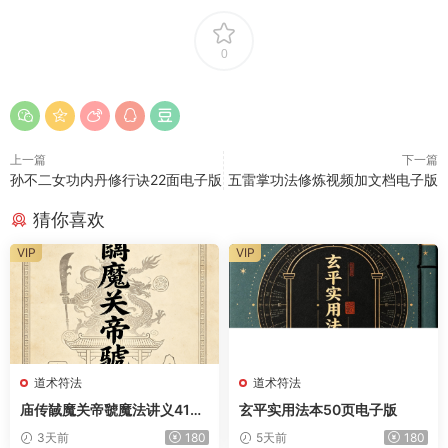
0
上一篇
下一篇
孙不二女功内丹修行诀22面电子版
五雷掌功法修炼视频加文档电子版
猜你喜欢
VIP
VIP
道术符法
道术符法
庙传馘魔关帝虢魔法讲义41页
玄平实用法本50页电子版
电子版
3天前
180
5天前
180