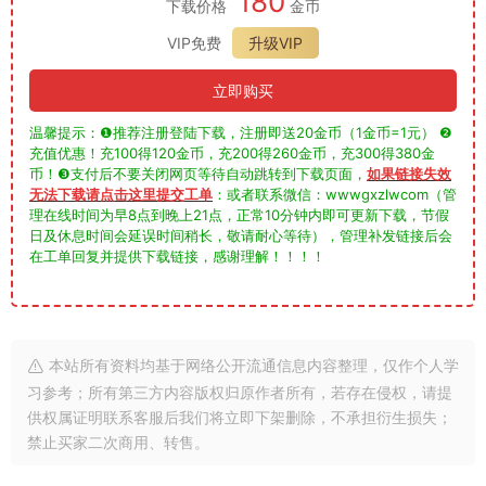
180
下载价格
金币
VIP免费
升级VIP
立即购买
温馨提示：❶推荐注册登陆下载，注册即送20金币（1金币=1元） ❷
充值优惠！充100得120金币，充200得260金币，充300得380金
币！❸支付后不要关闭网页等待自动跳转到下载页面，
如果链接失效
无法下载请点击这里提交工单
：或者联系微信：wwwgxzlwcom（管
理在线时间为早8点到晚上21点，正常10分钟内即可更新下载，节假
日及休息时间会延误时间稍长，敬请耐心等待），管理补发链接后会
在工单回复并提供下载链接，感谢理解！！！！
本站所有资料均基于网络公开流通信息内容整理，仅作个人学
习参考；所有第三方内容版权归原作者所有，若存在侵权，请提
供权属证明联系客服后我们将立即下架删除，不承担衍生损失；
禁止买家二次商用、转售。