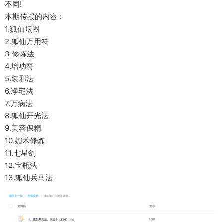
不同!
本期传授的内容：
1.狐仙坛图
2.狐仙万用符
3.修炼法
4.增功符
5.装邪法
6.净宅法
7.万病法
8.狐仙开光法
9.美容保精
10.媚术修炼
11.七星剑
12.宝瓶法
13.狐仙兵马法