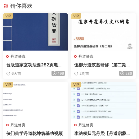
猜你喜欢
VIP
VIP
丹道修真
丹道修真
台版道家玄功法要252页电子
伍柳丹道筑基研修（第二期）
版
全74讲视频
6天前
199
2周前
286
VIP
VIP
丹道修真
丹道修真
侠门仙学丹道乾坤筑基功视频
李法权归元丹炁【丹道启蒙