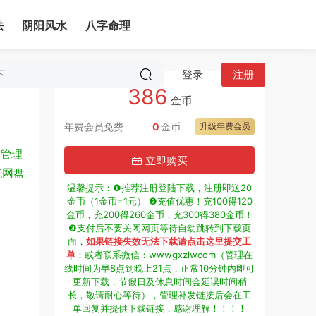
法
阴阳风水
八字命理
登录
注册
386
金币
年费会员免费
0
金币
升级年费会员
管理
立即购买
克网盘
温馨提示：❶推荐注册登陆下载，注册即送20
金币（1金币=1元） ❷充值优惠！充100得120
金币，充200得260金币，充300得380金币！
❸支付后不要关闭网页等待自动跳转到下载页
面，
如果链接失效无法下载请点击这里提交工
单
：或者联系微信：wwwgxzlwcom（管理在
线时间为早8点到晚上21点，正常10分钟内即可
更新下载，节假日及休息时间会延误时间稍
长，敬请耐心等待），管理补发链接后会在工
单回复并提供下载链接，感谢理解！！！！