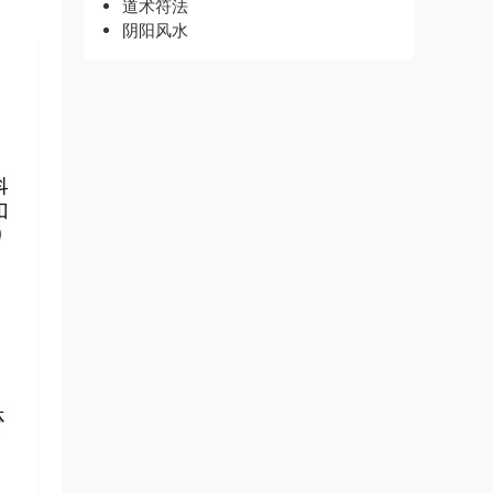
道术符法
阴阳风水