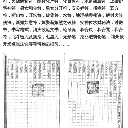
符，火烧解秽符，阴身化尸符，化百煞符，求财如意符，上梁护
宅神符，男女和合符，男女分开符，安公妈符，招魂符，五方
符，断山符，旺坛符，破骨符，水符，地理勘察秘诀，解封犬咬
伤法，新婚如意符，嫁娶新娘煞之破解，安神位求财秘法，过房
书、书写格式，消灾改厄文书，论吊魂，和合诀，和合咒，和合
符，北斗密咒及摆法，七星咒，无形煞，挖凸透镜化煞 ，福州派
开光点眼法诀等等请购后细阅。。。