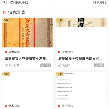
法》174页电子版
料电子版
猜你喜欢
VIP
VIP
道术符法
道术符法
清微黄箓大齐登壇节次发奏科
庙传馘魔关帝虢魔法讲义41页
仪259页电子版
电子版
5小时前
199
5天前
199
VIP
VIP
道术符法
道术符法