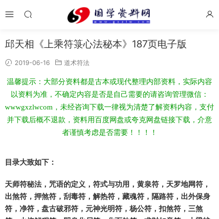
邱天相《上乘符箓心法秘本》187页电子版
2019-06-16
道术符法
温馨提示：大部分资料都是古本或现代整理内部资料，实际内容
以资料为准，不确定内容是否是自己需要的请咨询管理微信：
wwwgxzlwcom，未经咨询下载一律视为清楚了解资料内容，支付
并下载后概不退款，资料用百度网盘或夸克网盘链接下载，介意
者谨慎考虑是否需要！！！！
目录大致如下：
天师符秘法，咒语的定义，符式与功用，黄泉符，天罗地网符，
出煞符，押煞符，刮毒符，解热符，藏魂符，隔路符，出外保身
符，净符，盘古破邪符，元神光明符，杨公符，扣煞符，三煞