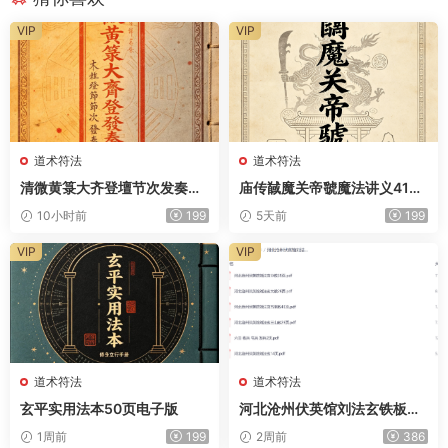
VIP
VIP
道术符法
道术符法
清微黄箓大齐登壇节次发奏科
庙传馘魔关帝虢魔法讲义41页
仪259页电子版
电子版
10小时前
199
5天前
199
VIP
VIP
道术符法
道术符法
玄平实用法本50页电子版
河北沧州伏英馆刘法玄铁板正
法三七教法本合计153页电子
1周前
199
2周前
386