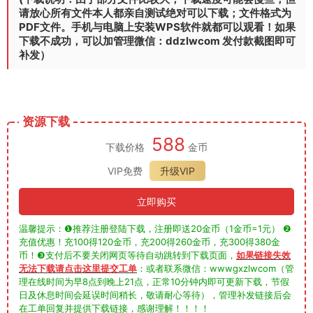
请放心所有文件本人都亲自测试绝对可以下载；文件格式为
PDF文件。手机与电脑上安装WPS软件就都可以观看！如果
下载不成功，可以加管理微信：ddzlwcom 发付款截图即可
补发）
资源下载
588
下载价格
金币
VIP免费
升级VIP
立即购买
温馨提示：❶推荐注册登陆下载，注册即送20金币（1金币=1元） ❷
充值优惠！充100得120金币，充200得260金币，充300得380金
币！❸支付后不要关闭网页等待自动跳转到下载页面，
如果链接失效
无法下载请点击这里提交工单
：或者联系微信：wwwgxzlwcom（管
理在线时间为早8点到晚上21点，正常10分钟内即可更新下载，节假
日及休息时间会延误时间稍长，敬请耐心等待），管理补发链接后会
在工单回复并提供下载链接，感谢理解！！！！