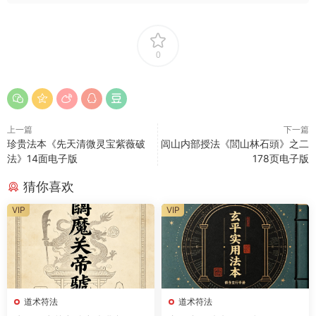
0
上一篇
下一篇
珍贵法本《先天清微灵宝紫薇破
闾山内部授法《閭山林石頭》之二
法》14面电子版
178页电子版
猜你喜欢
VIP
VIP
道术符法
道术符法