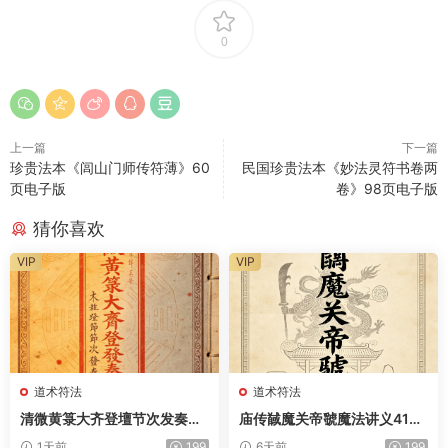
0
上一篇
下一篇
珍贵法本《闾山门师传符薄》60
民国珍贵法本《妙法灵符书卷两
页电子版
卷》98页电子版
猜你喜欢
VIP
VIP
道术符法
道术符法
清微黄箓大齐登壇节次发奏科
庙传馘魔关帝虢魔法讲义41页
仪259页电子版
电子版
1天前
199
6天前
199