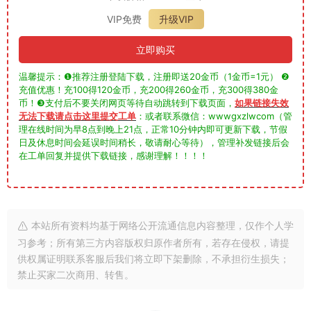
VIP免费
升级VIP
立即购买
温馨提示：❶推荐注册登陆下载，注册即送20金币（1金币=1元） ❷
充值优惠！充100得120金币，充200得260金币，充300得380金
币！❸支付后不要关闭网页等待自动跳转到下载页面，
如果链接失效
无法下载请点击这里提交工单
：或者联系微信：wwwgxzlwcom（管
理在线时间为早8点到晚上21点，正常10分钟内即可更新下载，节假
日及休息时间会延误时间稍长，敬请耐心等待），管理补发链接后会
在工单回复并提供下载链接，感谢理解！！！！
本站所有资料均基于网络公开流通信息内容整理，仅作个人学
习参考；所有第三方内容版权归原作者所有，若存在侵权，请提
供权属证明联系客服后我们将立即下架删除，不承担衍生损失；
禁止买家二次商用、转售。