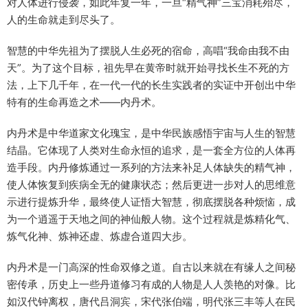
对人体进行侵袭，如此年复一年，一旦“精气神”三宝消耗殆尽，
人的生命就走到尽头了。
智慧的中华先祖为了摆脱人生必死的宿命，高唱“我命由我不由
天”。为了这个目标，祖先早在黄帝时就开始寻找长生不死的方
法，上下几千年，在一代一代的长生实践者的实证中开创出中华
特有的生命再造之术——内丹术。
内丹术是中华道家文化瑰宝，是中华民族感悟宇宙与人生的智慧
结晶。它体现了人类对生命永恒的追求，是一套全方位的人体再
造手段。内丹修炼通过一系列的方法来补足人体缺失的精气神，
使人体恢复到疾病全无的健康状态；然后更进一步对人的思维意
示进行提炼升华，最终使人证悟大智慧，彻底摆脱各种烦恼，成
为一个逍遥于天地之间的神仙般人物。这个过程就是炼精化气、
炼气化神、炼神还虚、炼虚合道四大步。
内丹术是一门高深的性命双修之道。自古以来就在有缘人之间秘
密传承，历史上一些丹道修习有成的人物是人人羡艳的对像。比
如汉代钟离权，唐代吕洞宾，宋代张伯端，明代张三丰等人在民