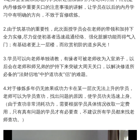
内丹修炼中重要关口的注意事项的讲解，让学员在以后的内丹学
习中有明确的方向，不致于盲修瞎炼。
2.由于筑基功的重要性，此次面授学员会在老师的带领和加持下
全力实修,尽力促使初基者迅速疏通经络、强化脏腑功能而得气入
门；有基础者更上一层楼，而欣赏初阶的道乡风光！
3.学员可以向老师单独请教，有缘者可被老师收为入室弟子，以
后会在老师和师兄弟的护持下来突破大周天关口，以解决修道所
必备的“法财侣地”中护道功友“侣”的难题。
4.对于修炼多年仍无效果或功力卡在某一层次无法上升的学员，
老师可以为学员查功，找出问题的原因，使学员功夫迅速上身。
（由于查功非常消耗功力，需要根据学员具体情况收取一定费
用，只有真有问题的学员才有必要查，不建议所有学员都来找老
师查功。）