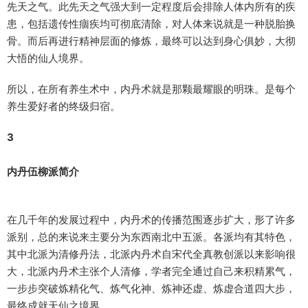
先天之气。此先天之气强大到一定程度后会排除人体内所有的疾
患，包括遗传性痼疾均可彻底清除，对人体来说就是一种脱胎换
骨。而后再进行精神层面的修炼，最终可以达到身心俱妙，大彻
大悟的仙人境界。
所以，在所有养生术中，内丹术就是那颗最耀眼的明珠。是每个
养生爱好者的终级归宿。
3
内丹伍柳派简介
在几千年的发展过程中，内丹术的传播范围逐步扩大，形了许多
派别，总的来说来主要分为东西南北中五派。各派均有其特色，
其中北派为清修丹法，北派内丹术自宋代全真教创派以来影响很
大，北派内丹术主张个人清修，学者完全通过自己来积精累气，
一步步突破炼精化气、炼气化神、炼神还虚、炼虚合道四大步，
最终成就天仙之境界。