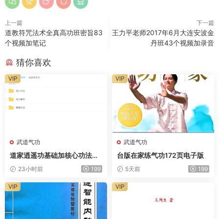
上一篇
下一篇
道教符咒法术全真高功班密旨83
王力平老师2017年6月大连安波金
个视频加笔记
丹班43个视频加录音
猜你喜欢
VIP
VIP
武道气功
武道气功
道家逍遥功基础加核心功法视
台版在家练气功172页电子版
频
23小时前
199
5天前
199
VIP
VIP