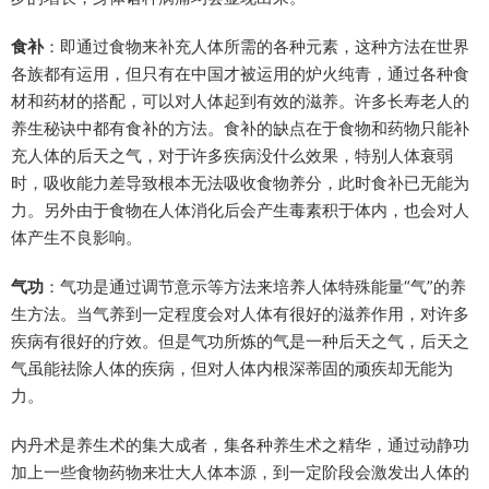
食补
：即通过食物来补充人体所需的各种元素，这种方法在世界
各族都有运用，但只有在中国才被运用的炉火纯青，通过各种食
材和药材的搭配，可以对人体起到有效的滋养。许多长寿老人的
养生秘诀中都有食补的方法。食补的缺点在于食物和药物只能补
充人体的后天之气，对于许多疾病没什么效果，特别人体衰弱
时，吸收能力差导致根本无法吸收食物养分，此时食补已无能为
力。另外由于食物在人体消化后会产生毒素积于体内，也会对人
体产生不良影响。
气功
：气功是通过调节意示等方法来培养人体特殊能量“气”的养
生方法。当气养到一定程度会对人体有很好的滋养作用，对许多
疾病有很好的疗效。但是气功所炼的气是一种后天之气，后天之
气虽能祛除人体的疾病，但对人体内根深蒂固的顽疾却无能为
力。
内丹术是养生术的集大成者，集各种养生术之精华，通过动静功
加上一些食物药物来壮大人体本源，到一定阶段会激发出人体的