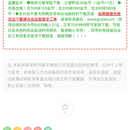
温馨提示：❶推荐注册登陆下载，注册即送20金币（1金币=1元） ❷
充值优惠！充100得120金币，充200得260金币，充300得380金
币！❸支付后不要关闭网页等待自动跳转到下载页面，
如果链接失效
无法下载请点击这里提交工单
：或者联系微信：wwwgxzlwcom（管
理在线时间为早8点到晚上21点，正常10分钟内即可更新下载，节假
日及休息时间会延误时间稍长，敬请耐心等待），管理补发链接后会
在工单回复并提供下载链接，感谢理解！！！！
本站所有资料均基于网络公开流通信息内容整理，仅作个人学
习参考；所有第三方内容版权归原作者所有，若存在侵权，请提
供权属证明联系客服后我们将立即下架删除，不承担衍生损失；
禁止买家二次商用、转售。
0