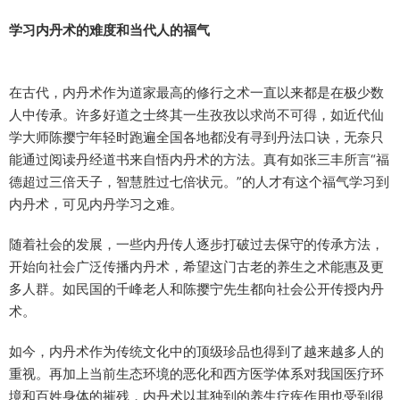
学习内丹术的难度和当代人的福气
在古代，内丹术作为道家最高的修行之术一直以来都是在极少数
人中传承。许多好道之士终其一生孜孜以求尚不可得，如近代仙
学大师陈撄宁年轻时跑遍全国各地都没有寻到丹法口诀，无奈只
能通过阅读丹经道书来自悟内丹术的方法。真有如张三丰所言“福
德超过三倍天子，智慧胜过七倍状元。”的人才有这个福气学习到
内丹术，可见内丹学习之难。
随着社会的发展，一些内丹传人逐步打破过去保守的传承方法，
开始向社会广泛传播内丹术，希望这门古老的养生之术能惠及更
多人群。如民国的千峰老人和陈撄宁先生都向社会公开传授内丹
术。
如今，内丹术作为传统文化中的顶级珍品也得到了越来越多人的
重视。再加上当前生态环境的恶化和西方医学体系对我国医疗环
境和百姓身体的摧残，内丹术以其独到的养生疗疾作用也受到很