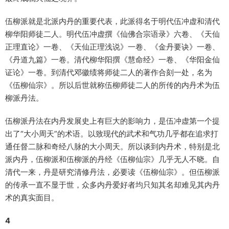
伍柳派就是北派内丹的重要代表，此派得名于明代伍冲虚和清代
柳华阳师徒二人。明代伍冲虚撰《仙佛合宗语录》六卷、《天仙
正理直论》一卷、《天仙正理浅说》一卷、《金丹要诀》一卷、
《丹道九篇》一卷。清代柳华阳撰《慧命经》一卷、《华阳金仙
证论》一卷。到清代邓徽绩将师徒二人的著作合刻一处，名为
《伍柳仙宗》。所以后世就称伍柳师徒二人的所传的内丹术为伍
柳派丹法。
伍柳派丹法在内丹发展史上有巨大的影响力，是伍冲虚第一个提
出了“大小周天”的术语。以致现代的武术和气功几乎都在追求打
通任督二脉和奇经八脉的大小周天。所以谈到内丹术，特别是北
派内丹，伍柳派和伍柳派的丹经《伍柳仙宗》几乎无人不晓。自
清代一来，丹是研究清修丹法，必要读《伍柳仙宗》。但伍柳派
的传承一直不显于世，众多内丹爱好者均只知其名却难见其内丹
术的真实面目。
4