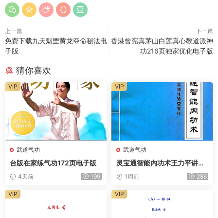
上一篇
下一篇
免费下载九天魁罡黄龙夺命秘法电
香港曾宪真茅山白莲真心教道派神
子版
功216页独家优化电子版
猜你喜欢
VIP
VIP
武道气功
武道气功
台版在家练气功172页电子版
灵宝通智能内功术王力平讲课
实录650页电子版
4天前
199
1周前
286
VIP
VIP