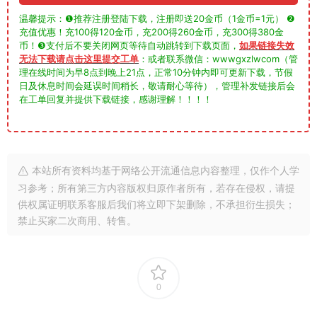
温馨提示：❶推荐注册登陆下载，注册即送20金币（1金币=1元） ❷
充值优惠！充100得120金币，充200得260金币，充300得380金
币！❸支付后不要关闭网页等待自动跳转到下载页面，
如果链接失效
无法下载请点击这里提交工单
：或者联系微信：wwwgxzlwcom（管
理在线时间为早8点到晚上21点，正常10分钟内即可更新下载，节假
日及休息时间会延误时间稍长，敬请耐心等待），管理补发链接后会
在工单回复并提供下载链接，感谢理解！！！！
本站所有资料均基于网络公开流通信息内容整理，仅作个人学
习参考；所有第三方内容版权归原作者所有，若存在侵权，请提
供权属证明联系客服后我们将立即下架删除，不承担衍生损失；
禁止买家二次商用、转售。
0