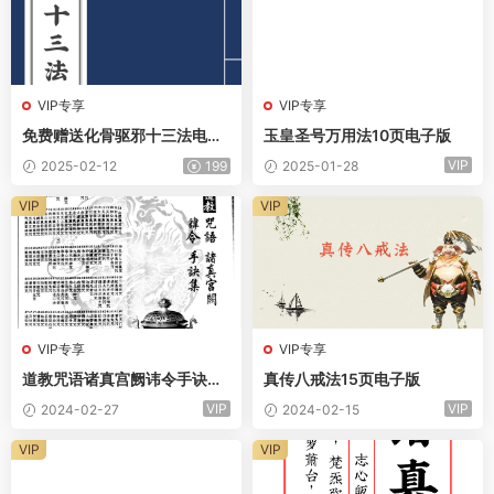
VIP专享
VIP专享
免费赠送化骨驱邪十三法电子
玉皇圣号万用法10页电子版
版
VIP
2025-02-12
199
2025-01-28
VIP
VIP
VIP专享
VIP专享
道教咒语诸真宫阙讳令手诀集
真传八戒法15页电子版
70页电子版
VIP
VIP
2024-02-27
2024-02-15
VIP
VIP