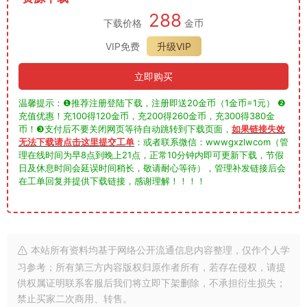
288
下载价格
金币
VIP免费
升级VIP
立即购买
温馨提示：❶推荐注册登陆下载，注册即送20金币（1金币=1元） ❷
充值优惠！充100得120金币，充200得260金币，充300得380金
币！❸支付后不要关闭网页等待自动跳转到下载页面，
如果链接失效
无法下载请点击这里提交工单
：或者联系微信：wwwgxzlwcom（管
理在线时间为早8点到晚上21点，正常10分钟内即可更新下载，节假
日及休息时间会延误时间稍长，敬请耐心等待），管理补发链接后会
在工单回复并提供下载链接，感谢理解！！！！
本站所有资料均基于网络公开流通信息内容整理，仅作个人学
习参考；所有第三方内容版权归原作者所有，若存在侵权，请提
供权属证明联系客服后我们将立即下架删除，不承担衍生损失；
禁止买家二次商用、转售。