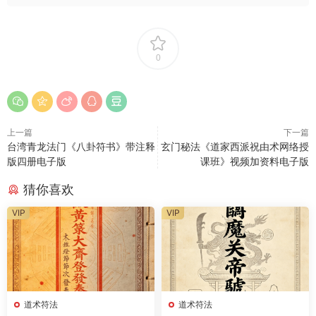
0
上一篇
下一篇
台湾青龙法门《八卦符书》带注释
玄门秘法《道家西派祝由术网络授
版四册电子版
课班》视频加资料电子版
猜你喜欢
VIP
VIP
道术符法
道术符法