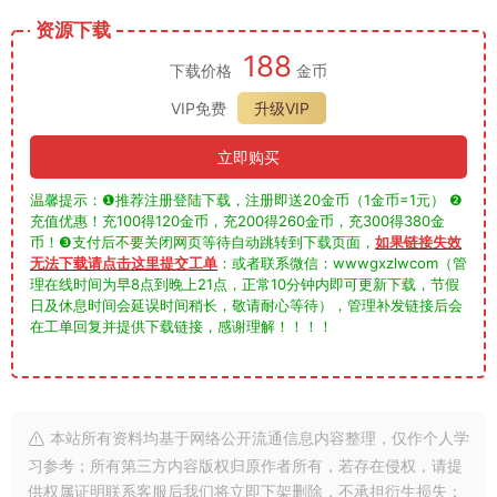
资源下载
188
下载价格
金币
VIP免费
升级VIP
立即购买
温馨提示：❶推荐注册登陆下载，注册即送20金币（1金币=1元） ❷
充值优惠！充100得120金币，充200得260金币，充300得380金
币！❸支付后不要关闭网页等待自动跳转到下载页面，
如果链接失效
无法下载请点击这里提交工单
：或者联系微信：wwwgxzlwcom（管
理在线时间为早8点到晚上21点，正常10分钟内即可更新下载，节假
日及休息时间会延误时间稍长，敬请耐心等待），管理补发链接后会
在工单回复并提供下载链接，感谢理解！！！！
本站所有资料均基于网络公开流通信息内容整理，仅作个人学
习参考；所有第三方内容版权归原作者所有，若存在侵权，请提
供权属证明联系客服后我们将立即下架删除，不承担衍生损失；