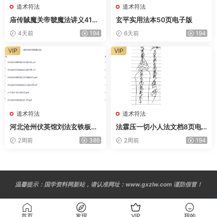
道术符法
道术符法
庙传馘魔关帝虢魔法讲义41页
玄平实用法本50页电子版
电子版
4天前
194
6天前
194
VIP
VIP
道术符法
道术符法
河北沧州伏英馆刘法玄铁板正
法霖压一切小人法文档8页电
法三七教法本合计153页电子
子版
2周前
386
2周前
194
版
温馨提示：国学资料网新站，请认准网址：www.gxzlw.com 谨防假冒！
首页
发现
VIP
我的