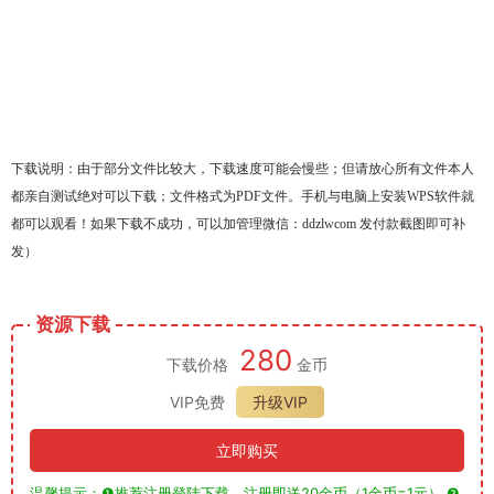
下载说明：由于部分文件比较大，下载速度可能会慢些；但请放心所有文件本人
都亲自测试绝对可以下载；文件格式为PDF文件。手机与电脑上安装WPS软件就
都可以观看！如果下载不成功，可以加管理微信：ddzlwcom 发付款截图即可补
发）
资源下载
280
下载价格
金币
VIP免费
升级VIP
立即购买
温馨提示：❶推荐注册登陆下载，注册即送20金币（1金币=1元） ❷