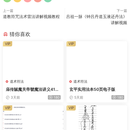
上一篇
下一篇
道教符咒法术雷法讲解视频教程
吕祖一脉《钟吕丹道玉液还丹法》
讲解视频
猜你喜欢
VIP
VIP
道术符法
道术符法
庙传馘魔关帝虢魔法讲义41页
玄平实用法本50页电子版
电子版
3天前
180
5天前
180
VIP
VIP