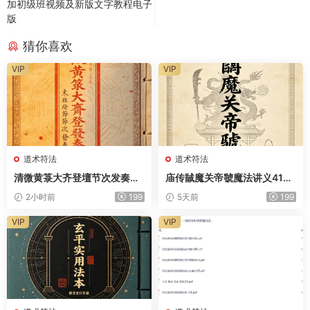
加初级班视频及新版文字教程电子
版
猜你喜欢
VIP
VIP
道术符法
道术符法
清微黄箓大齐登壇节次发奏科
庙传馘魔关帝虢魔法讲义41页
仪259页电子版
电子版
2小时前
199
5天前
199
VIP
VIP