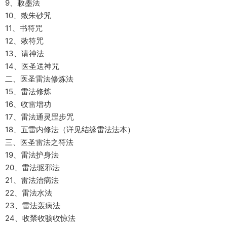
9、敕墨法
10、敕朱砂咒
11、书符咒
12、敕符咒
13、请神法
14、医圣送神咒
二、医圣雷法修炼法
15、雷法修炼
16、收雷增功
17、雷法通灵罡步咒
18、五雷内修法（详见结缘雷法法本）
三、医圣雷法之符法
19、雷法护身法
20、雷法驱邪法
21、雷法治病法
22、雷法水法
23、雷法轰病法
24、收禁收骇收惊法