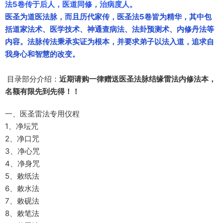
法5卷传于后人，医道同修，治病度人。
医圣为道医法脉，而且历代家传，医圣法5卷皆为精华，其中包
括道家法术、医学技术、神通查病法、法卦预测术、内修丹法等
内容。法脉传法秉承实证为根本，并要求弟子以法入道，追求自
我身心和智慧的改变。
目录部分介绍：
近期请购一律赠送医圣法脉结缘雷法内修法本，
名额有限先到先得！！
一、医圣雷法专用仪程
1、净坛咒
2、净口咒
3、净心咒
4、净身咒
5、敕纸法
6、敕水法
7、敕砚法
8、敕笔法