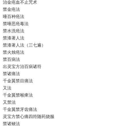
治金疮血不止咒术
禁金疮法
唾百种疮法
禁唾恶疮毒法
禁水洗疮法
禁漆著人法
禁漆著人法（三七遍）
禁火烛疮法
禁百病法
出灵宝方治百病诸符
禁诸痛法
千金翼禁目痛法
又法
千金翼禁喉痺法
又禁法
千金翼禁牙齿痛法
灵宝方禁心痛四符随药烧服
禁诸鲠法