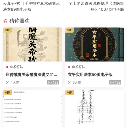
云真子-玄门千里报神耳术研究班
至上老师道医课程整理《道医经
法本69面电子版
验》1007页电子版
猜你喜欢
VIP
VIP
道术符法
道术符法
庙传馘魔关帝虢魔法讲义41页
玄平实用法本50页电子版
电子版
4天前
199
6天前
199
VIP
VIP