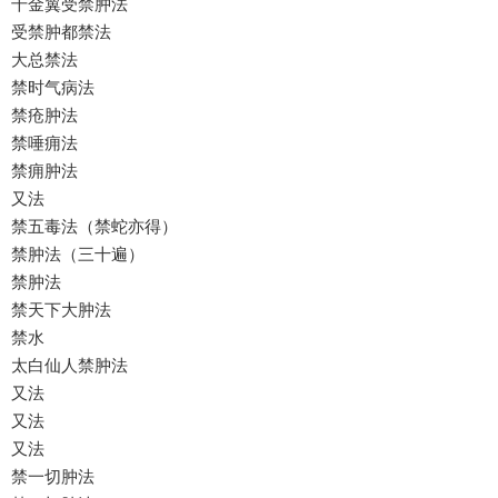
千金翼受禁肿法
受禁肿都禁法
大总禁法
禁时气病法
禁疮肿法
禁唾痈法
禁痈肿法
又法
禁五毒法（禁蛇亦得）
禁肿法（三十遍）
禁肿法
禁天下大肿法
禁水
太白仙人禁肿法
又法
又法
又法
禁一切肿法