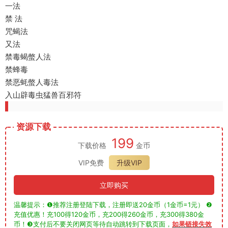
一法
禁 法
咒蝎法
又法
禁毒蝎螫人法
禁蜂毒
禁恶蚝螫人毒法
入山辟毒虫猛兽百邪符
资源下载
199
下载价格
金币
VIP免费
升级VIP
立即购买
温馨提示：❶推荐注册登陆下载，注册即送20金币（1金币=1元） ❷
充值优惠！充100得120金币，充200得260金币，充300得380金
币！❸支付后不要关闭网页等待自动跳转到下载页面，
如果链接失效