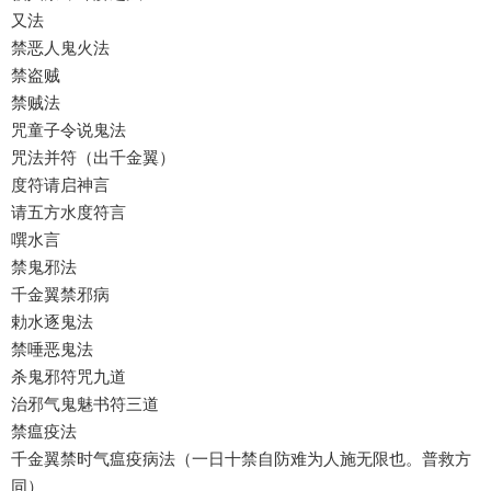
又法
禁恶人鬼火法
禁盗贼
禁贼法
咒童子令说鬼法
咒法并符（出千金翼）
度符请启神言
请五方水度符言
噀水言
禁鬼邪法
千金翼禁邪病
勅水逐鬼法
禁唾恶鬼法
杀鬼邪符咒九道
治邪气鬼魅书符三道
禁瘟疫法
千金翼禁时气瘟疫病法（一日十禁自防难为人施无限也。普救方
同）