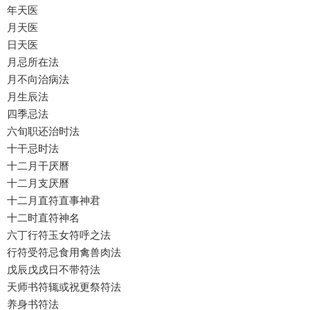
年天医
月天医
日天医
月忌所在法
月不向治病法
月生辰法
四季忌法
六旬职还治时法
十干忌时法
十二月干厌曆
十二月支厌曆
十二月直符直事神君
十二时直符神名
六丁行符玉女符呼之法
行符受符忌食用禽兽肉法
戊辰戊戌日不带符法
天师书符辄或祝更祭符法
养身书符法