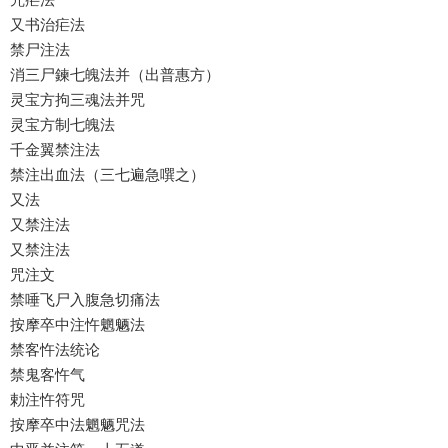
又书治疟法
禁尸注法
消三尸鍊七魄法并（出普惠方）
灵宝方拘三魂法并咒
灵宝方制七魄法
千金翼禁注法
禁注出血法（三七遍急噀之）
又法
又禁注法
又禁注法
咒注文
禁唾飞尸入腹急切痛法
按摩卒中注忤魍魉法
禁客忤法统论
禁鬼客忤气
勅注忤符咒
按摩卒中法魍魉咒法