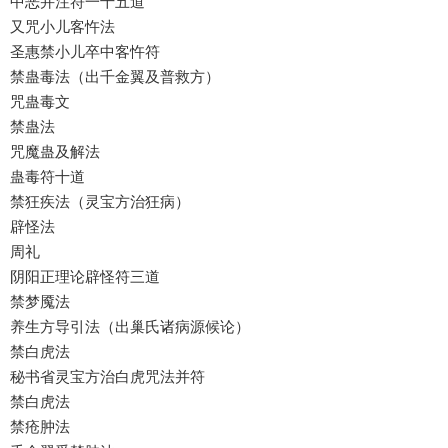
中恶并注符一十五道
又咒小儿客忤法
圣惠禁小儿卒中客忤符
禁蛊毒法（出千金翼及普救方）
咒蛊毒文
禁蛊法
咒魔蛊及解法
蛊毒符十道
禁狂疾法（灵宝方治狂病）
辟怪法
周礼
阴阳正理论辟怪符三道
禁梦魇法
养生方导引法（出巢氏诸病源候论）
禁白虎法
秘书省灵宝方治白虎咒法并符
禁白虎法
禁疮肿法