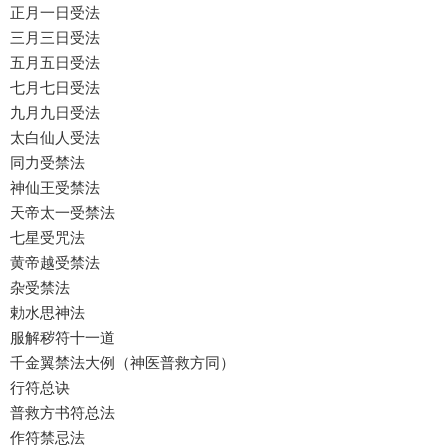
正月一日受法
三月三日受法
五月五日受法
七月七日受法
九月九日受法
太白仙人受法
同力受禁法
神仙王受禁法
天帝太一受禁法
七星受咒法
黄帝越受禁法
杂受禁法
勅水思神法
服解秽符十一道
千金翼禁法大例（神医普救方同）
行符总诀
普救方书符总法
作符禁忌法