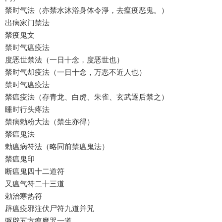
禁时气法（亦禁水沐浴身体令淨，去瘟疫恶鬼。）
出病家门禁法
禁疫鬼文
禁时气瘟疫法
度恶世禁法（一日十念，度恶世也）
禁时气却疫法（一日十念，万恶不近人也）
禁时气瘟疫法
禁瘟疫法（存青龙、白虎、朱雀、玄武逐后禁之）
睡时行头疼法
禁病勅粉大法（禁生亦得）
禁瘟鬼法
勅瘟病符法（略同前禁瘟鬼法）
禁瘟鬼印
断瘟鬼四十二道符
又瘟气符二十三道
勅治寒热符
辟瘟疫邪注伏尸符九道并咒
驱辟五方瘟魔咒一道