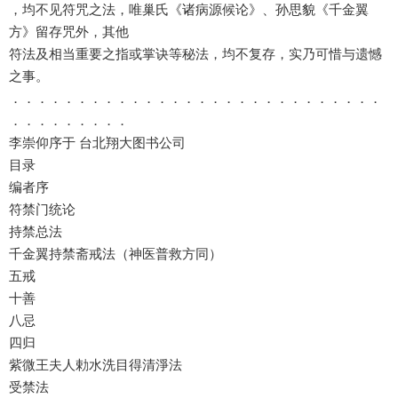
，均不见符咒之法，唯巢氏《诸病源候论》、孙思貌《千金翼
方》留存咒外，其他
符法及相当重要之指或掌诀等秘法，均不复存，实乃可惜与遗憾
之事。
．．．．．．．．．．．．．．．．．．．．．．．．．．．．
．．．．．．．．．
李崇仰序于 台北翔大图书公司
目录
编者序
符禁门统论
持禁总法
千金翼持禁斋戒法（神医普救方同）
五戒
十善
八忌
四归
紫微王夫人勅水洗目得清淨法
受禁法