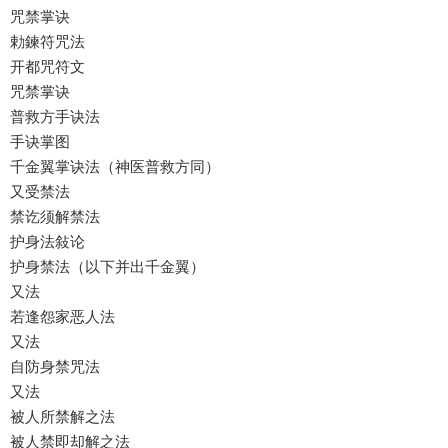
咒禁掌诀
勅鍊符咒法
开都咒符文
咒禁掌诀
普救方手诀法
手诀掌图
千金翼掌诀法（神医普救方同）
又受禁法
禁讫须解禁法
护身法敍论
护身禁法（以下并出千金翼）
又法
若逢怨家恶人法
又法
自防身禁咒法
又法
被人所禁解之法
被人禁即却解之法