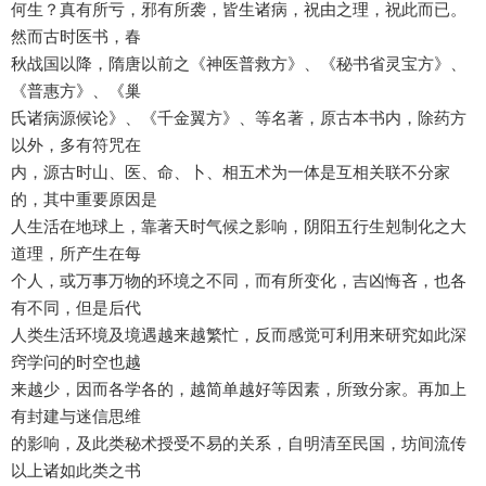
何生？真有所亏，邪有所袭，皆生诸病，祝由之理，祝此而已。
然而古时医书，春
秋战国以降，隋唐以前之《神医普救方》、《秘书省灵宝方》、
《普惠方》、《巢
氏诸病源候论》、《千金翼方》、等名著，原古本书内，除药方
以外，多有符咒在
内，源古时山、医、命、卜、相五术为一体是互相关联不分家
的，其中重要原因是
人生活在地球上，靠著天时气候之影响，阴阳五行生剋制化之大
道理，所产生在每
个人，或万事万物的环境之不同，而有所变化，吉凶悔吝，也各
有不同，但是后代
人类生活环境及境遇越来越繁忙，反而感觉可利用来研究如此深
窍学问的时空也越
来越少，因而各学各的，越简单越好等因素，所致分家。再加上
有封建与迷信思维
的影响，及此类秘术授受不易的关系，自明清至民国，坊间流传
以上诸如此类之书