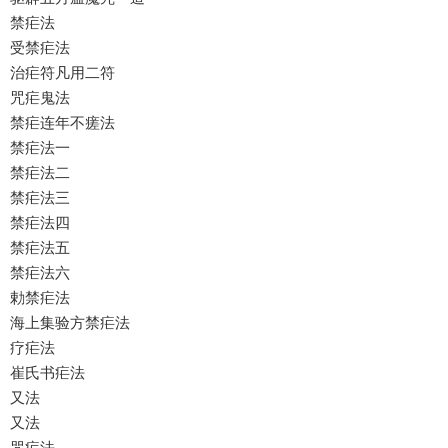
禁疟法
受禁疟法
治疟符凡用二符
咒疟鬼法
禁疟连年不瘥法
禁疟法一
禁疟法二
禁疟法三
禁疟法四
禁疟法五
禁疟法六
勅禁疟法
海上集验方禁疟法
疗疟法
崔氏书疟法
又法
又法
咒疟法