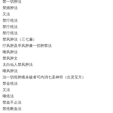
禁一切肿法
禁痈肿法
又法
禁疔疮法
禁疔疮法
禁疔疮法
禁风肿法（三七遍）
疗风肿及卒风肿兼一切肿禁法
唾风肿法
禁风肿文
太白仙人禁风肿法
唾风肿法
治一切疮肿痛未破者可内消七圣神符（出灵宝方）
禁金疮法
又法
唾疮法
禁血不止法
禁疮断血法