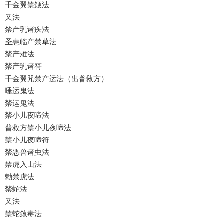
千金翼禁鲠法
又法
禁产乳诸疾法
圣惠临产禁草法
禁产难法
禁产乳诸符
千金翼咒禁产运法（出普救方）
唾运鬼法
禁运鬼法
禁小儿夜啼法
普救方禁小儿夜啼法
禁小儿夜啼符
禁恶兽诸虫法
禁虎入山法
勅禁虎法
禁蛇法
又法
禁蛇敛毒法