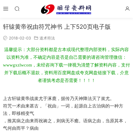
轩辕黄帝祝由符咒神书 上下520页电子版
2018-02-03
道术符法
温馨提示：大部分资料都是古本或现代整理内部资料，实际内容
以资料为准，不确定内容是否是自己需要的请咨询管理微信：
wwwgxzlwcom，未经咨询下载一律视为清楚了解资料内容，支付
并下载后概不退款，资料用百度网盘或夸克网盘链接下载，介意
者谨慎考虑是否需要！！！！
上古轩辕黄帝战蚩尤于涿鹿，据传乃天神降法灭了蚩尤。
符咒一术由来甚古，「祝由」一词，起源自上古治病的一种方
法，即移精变气
，推其病之由来而祝祷之，则病无不癒。语病之由，当原其本，
气何由而平？病由