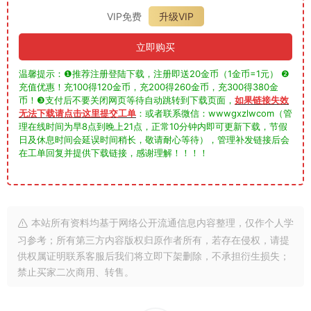
VIP免费
升级VIP
立即购买
温馨提示：❶推荐注册登陆下载，注册即送20金币（1金币=1元） ❷
充值优惠！充100得120金币，充200得260金币，充300得380金
币！❸支付后不要关闭网页等待自动跳转到下载页面，
如果链接失效
无法下载请点击这里提交工单
：或者联系微信：wwwgxzlwcom（管
理在线时间为早8点到晚上21点，正常10分钟内即可更新下载，节假
日及休息时间会延误时间稍长，敬请耐心等待），管理补发链接后会
在工单回复并提供下载链接，感谢理解！！！！
本站所有资料均基于网络公开流通信息内容整理，仅作个人学
习参考；所有第三方内容版权归原作者所有，若存在侵权，请提
供权属证明联系客服后我们将立即下架删除，不承担衍生损失；
禁止买家二次商用、转售。