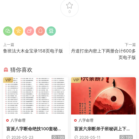
0
上一篇
下一篇
鲁班法大木金宝录158页电子版
丹道打坐内密上下两册合计600多
页电子版
猜你喜欢
VIP
VIP
八字命理
八字命理
盲派八字断命绝技100套秘诀1
盲派六亲断弟子班秘训上下册
400多页电子版
700多页电子版
2026-05-23
199
2026-05-11
199