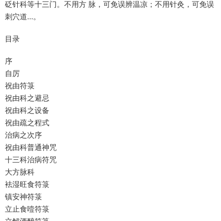
砭针科等十三门。不用方 脉，可免误辨温凉；不用针灸，可免误
刺穴道…。
目录
序
自厉
祝由符箓
祝由科之避忌
祝由科之设备
祝由疏之程式
治病之次序
祝由科普通神咒
十三科治病符咒
大方脉科
袪湿旺食符箓
镇安神符箓
立止食噎符箓