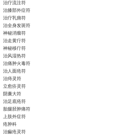
治疗流注符
治膝部外症符
治疗乳痈符
治全身发斑符
神秘消瘤符
治走黄疔符
神秘移疔符
治风湿热符
治痛肿火毒符
治人面疮符
治痔灵符
立愈疥灵符
阴囊大符
治足底疮符
胎腿胫肿痛符
上肢外症符
疮肿科
治痲疮灵符