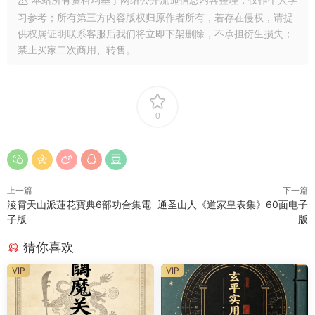
习参考；所有第三方内容版权归原作者所有，若存在侵权，请提
供权属证明联系客服后我们将立即下架删除，不承担衍生损失；
禁止买家二次商用、转售。
0
上一篇
下一篇
淩霄天山派蓮花寶典6部功合集電
通圣山人《道家皇表集》60面电子
子版
版
猜你喜欢
VIP
VIP