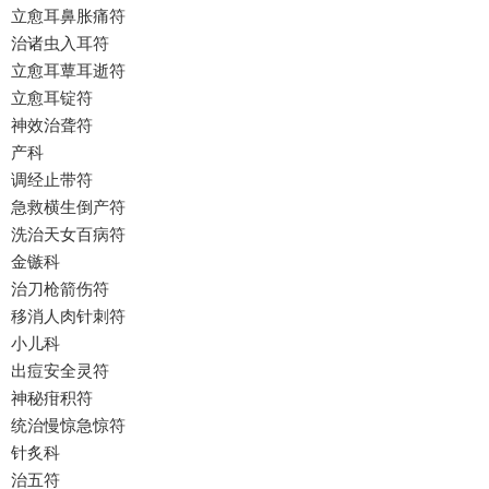
立愈耳鼻胀痛符
治诸虫入耳符
立愈耳蕈耳逝符
立愈耳锭符
神效治聋符
产科
调经止带符
急救横生倒产符
洗治天女百病符
金镞科
治刀枪箭伤符
移消人肉针刺符
小儿科
出痘安全灵符
神秘疳积符
统治慢惊急惊符
针炙科
治五符