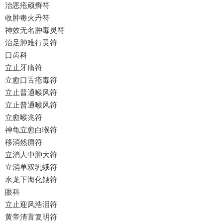
治恶疮顽癣符
收肿毒火丹符
神效无名肿毒灵符
治足肿难行灵符
口齿科
立止牙痛符
立愈口舌疮毒符
立止普通喉风符
立止普通喉风符
立愈喉兆符
神龟立愈白喉符
移消然痈符
立消人中肿大符
立消单双乳蛾符
水龙下海化鲠符
眼科
立止迎风浩泪符
黄帝清盲复明符