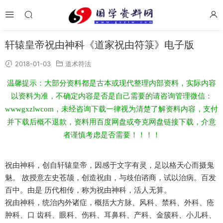
轩辕皇帝祝由神科《道家祝由符箓》电子版
2018-01-03
道术符法
温馨提示：大部分资料都是古本或现代整理内部资料，实际内容
以资料为准，不确定内容是否是自己需要的请咨询管理微信：
wwwgxzlwcom，未经咨询下载一律视为清楚了解资料内容，支付
并下载后概不退款，资料用百度网盘或夸克网盘链接下载，介意
者谨慎考虑是否需要！！！！
祝由神科，创自轩辕皇帝，因感于文字有灵，足以格天心而摄鬼
魅。 故授意左史苍颉，创造祝由，与歧伯谘商，试以治病。百发
百中。由是 历代相传，称为祝由神科，活人无算。
祝由神科，统治内外诸症，概括大方脉、风科、禁科、外科、疮
肿科、口 齿科、眼科、伤科、耳鼻科、产科、金簇科、小儿科、