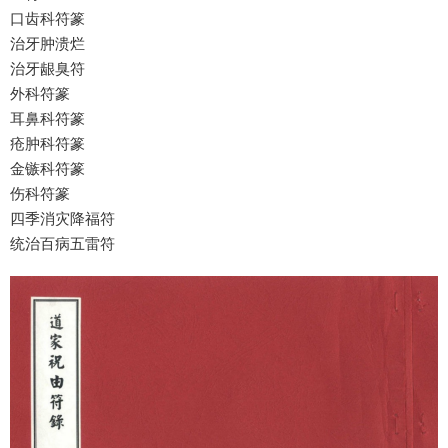
口齿科符篆
治牙肿溃烂
治牙龈臭符
外科符篆
耳鼻科符篆
疮肿科符篆
金镞科符篆
伤科符篆
四季消灾降福符
统治百病五雷符