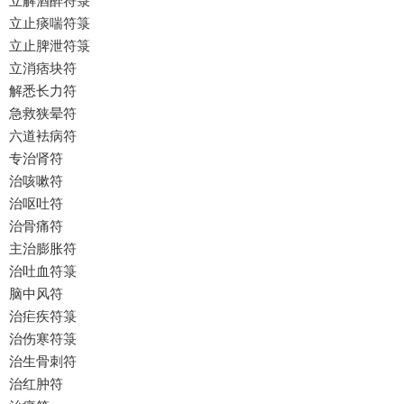
立解酒醉符箓
立止痰喘符箓
立止脾泄符箓
立消痞块符
解悉长力符
急救狭晕符
六道袪病符
专治肾符
治咳嗽符
治呕吐符
治骨痛符
主治膨胀符
治吐血符箓
脑中风符
治疟疾符箓
治伤寒符箓
治生骨刺符
治红肿符