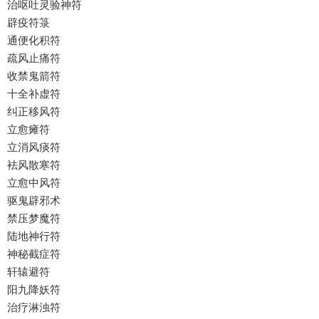
治呕吐灵验神符
辟疫符箓
通便化积符
疏风止痛符
收禁鬼箭符
十全补虚符
纠正移风符
立愈瘫符
立消风痰符
袪风散寒符
立愈中风符
驱鬼辟邪术
禁压梦魔符
陆地神行符
神秘截症符
轩辕避符
阳九降妖符
治疗淋浊符