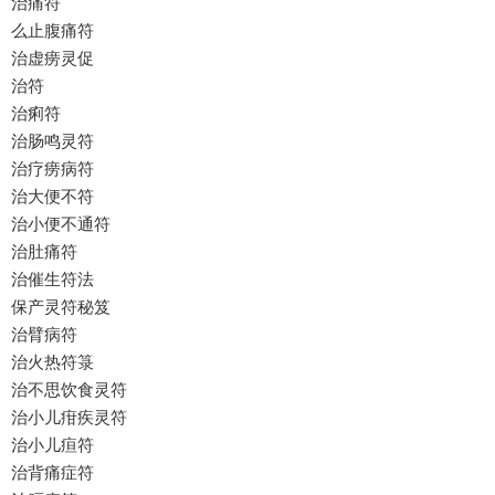
治痛符
么止腹痛符
治虚痨灵促
治符
治痢符
治肠鸣灵符
治疗痨病符
治大便不符
治小便不通符
治肚痛符
治催生符法
保产灵符秘笈
治臂病符
治火热符箓
治不思饮食灵符
治小儿疳疾灵符
治小儿疸符
治背痛症符