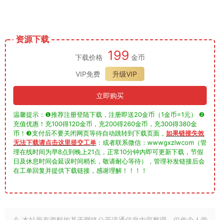
资源下载
199
下载价格
金币
VIP免费
升级VIP
立即购买
温馨提示：❶推荐注册登陆下载，注册即送20金币（1金币=1元） ❷
充值优惠！充100得120金币，充200得260金币，充300得380金
币！❸支付后不要关闭网页等待自动跳转到下载页面，
如果链接失效
无法下载请点击这里提交工单
：或者联系微信：wwwgxzlwcom（管
理在线时间为早8点到晚上21点，正常10分钟内即可更新下载，节假
日及休息时间会延误时间稍长，敬请耐心等待），管理补发链接后会
在工单回复并提供下载链接，感谢理解！！！！
本站所有资料均基于网络公开流通信息内容整理，仅作个人学