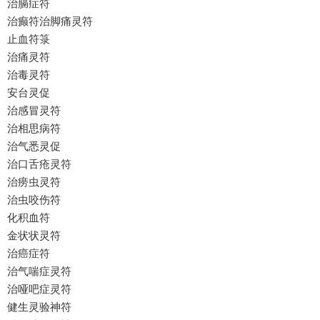
治膈症符
治癫符治脚痛灵符
止血符箓
治痛灵符
治毒灵符
安台灵促
治感冒灵符
治相思病符
治气悉灵促
治口舌疮灵符
治痨虫灵符
治虫咬伤符
化积血符
金状状灵符
治癌症符
治气喘症灵符
治哑吧症灵符
健生灵验神符