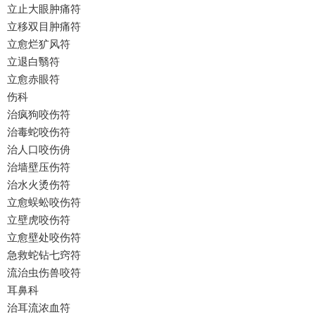
立止大眼肿痛符
立移双目肿痛符
立愈烂犷风符
立退白翳符
立愈赤眼符
伤科
治疯狗咬伤符
治毒蛇咬伤符
治人口咬伤侜
治墙壁压伤符
治水火烫伤符
立愈蜈蚣咬伤符
立壁虎咬伤符
立愈壁处咬伤符
急救蛇钻七窍符
流治虫伤兽咬符
耳鼻科
治耳流浓血符