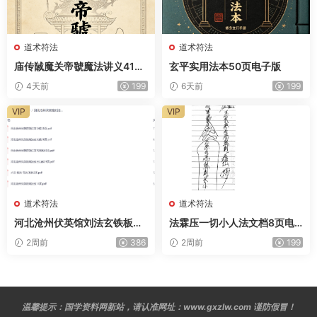
道术符法
道术符法
庙传馘魔关帝虢魔法讲义41页
玄平实用法本50页电子版
电子版
4天前
199
6天前
199
VIP
VIP
道术符法
道术符法
河北沧州伏英馆刘法玄铁板正
法霖压一切小人法文档8页电
法三七教法本合计153页电子
子版
2周前
386
2周前
199
版
温馨提示：国学资料网新站，请认准网址：www.gxzlw.com 谨防假冒！