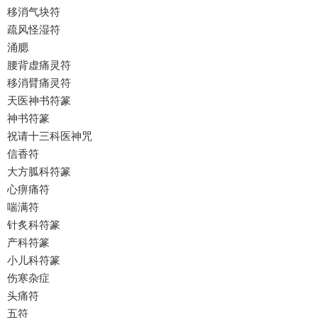
移消气块符
疏风怪湿符
涌腮
腰背虚痛灵符
移消臂痛灵符
天医神书符篆
神书符篆
祝请十三科医神咒
信香符
大方胍科符篆
心痹痛符
喘满符
针炙科符篆
产科符篆
小儿科符篆
伤寒杂症
头痛符
五符