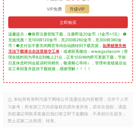
VIP免费
升级VIP
立即购买
温馨提示：❶推荐注册登陆下载，注册即送20金币（1金币=1元） ❷
充值优惠！充100得120金币，充200得260金币，充300得380金
币！❸支付后不要关闭网页等待自动跳转到下载页面，
如果链接失效
无法下载请点击这里提交工单
：或者联系微信：wwwgxzlwcom（管
理在线时间为早8点到晚上21点，正常10分钟内即可更新下载，节假
日及休息时间会延误时间稍长，敬请耐心等待），管理补发链接后会
在工单回复并提供下载链接，感谢理解！！！！
本站所有资料均基于网络公开流通信息内容整理，仅作个人学
习参考；所有第三方内容版权归原作者所有，若存在侵权，请提
供权属证明联系客服后我们将立即下架删除，不承担衍生损失；
禁止买家二次商用、转售。