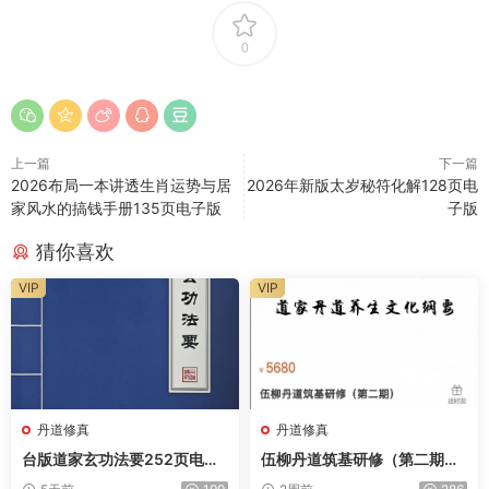
0
上一篇
下一篇
2026布局一本讲透生肖运势与居
2026年新版太岁秘符化解128页电
家风水的搞钱手册135页电子版
子版
猜你喜欢
VIP
VIP
丹道修真
丹道修真
台版道家玄功法要252页电子
伍柳丹道筑基研修（第二期）
版
全74讲视频