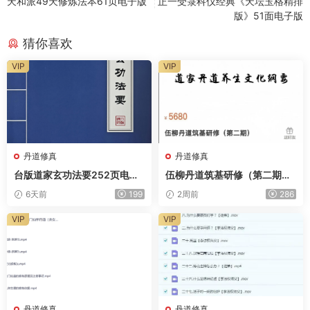
天和派49天修炼法本61页电子版
正一受箓科仪经典《天坛玉格精排
版》51面电子版
猜你喜欢
VIP
VIP
丹道修真
丹道修真
台版道家玄功法要252页电子
伍柳丹道筑基研修（第二期）
版
全74讲视频
6天前
199
2周前
286
VIP
VIP
丹道修真
丹道修真