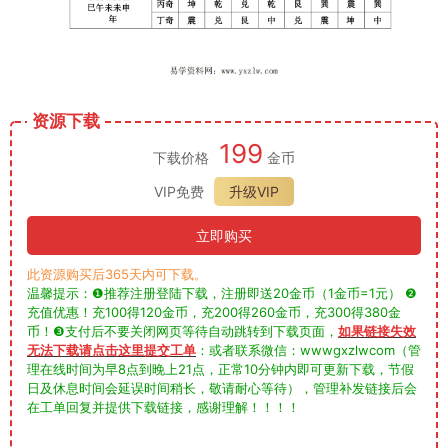
资源下载
199
下载价格
金币
VIP免费
升级VIP
立即购买
此资源购买后365天内可下载。
温馨提示：❶推荐注册登陆下载，注册即送20金币（1金币=1元） ❷
充值优惠！充100得120金币，充200得260金币，充300得380金
币！❸支付后不要关闭网页等待自动跳转到下载页面，
如果链接失效
无法下载请点击这里提交工单
：或者联系微信：wwwgxzlwcom（管
理在线时间为早8点到晚上21点，正常10分钟内即可更新下载，节假
日及休息时间会延误时间稍长，敬请耐心等待），管理补发链接后会
在工单回复并提供下载链接，感谢理解！！！！