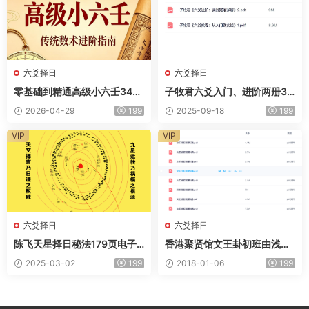
六爻择日
六爻择日
零基础到精通高级小六壬348
子牧君六爻入门、进阶两册30
页电子版
0多页电子版
2026-04-29
199
2025-09-18
199
VIP
VIP
六爻择日
六爻择日
陈飞天星择日秘法179页电子
香港聚贤馆文王卦初班由浅入
版
深8节课讲义电子版
2025-03-02
199
2018-01-06
199