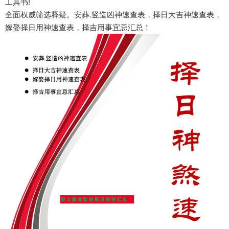
工具书!
全面权威筛选释疑。安葬.竖造凶神速查表，择日大吉神速查表，
嫁娶择日用神速查表，择吉用事宜忌汇总！