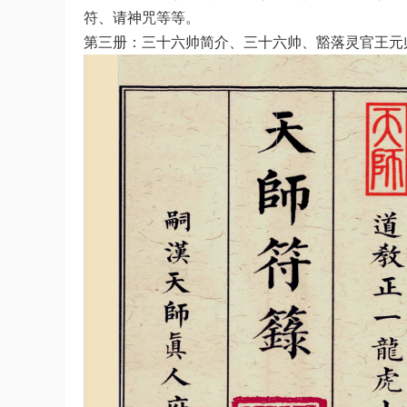
符、请神‮等咒‬等。