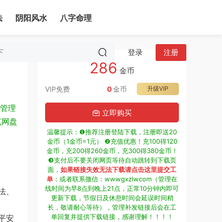
法
阴阳风水
八字命理
登录
注册
286
金币
VIP免费
0
金币
升级VIP
管理
立即购买
克网盘
温馨提示：❶推荐注册登陆下载，注册即送20
金币（1金币=1元） ❷充值优惠！充100得120
金币，充200得260金币，充300得380金币！
❸支付后不要关闭网页等待自动跳转到下载页
面，
如果链接失效无法下载请点击这里提交工
单
：或者联系微信：wwwgxzlwcom（管理在
线时间为早8点到晚上21点，正常10分钟内即可
更新下载，节假日及休息时间会延误时间稍
长，敬请耐心等待），管理补发链接后会在工
单回复并提供下载链接，感谢理解！！！！