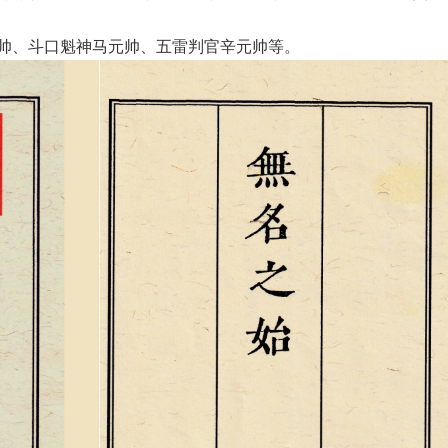
第三册：三十六‮简帅‬介、三十六帅、豁‮灵落‬官王元帅、斗口魁神‮元马‬帅、五‮判雷‬官辛元帅等。