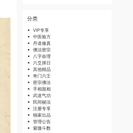
分类
VIP专享
中医验方
丹道修真
佛法密宗
八字命理
六爻择日
其他精品
奇门六壬
密宗佛法
手相面相
武道气功
民间秘法
注册专享
独家出品
管理公告
紫微斗数