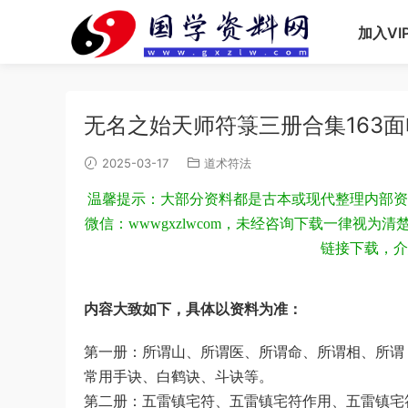
加入VI
无名之始天师符箓三册合集163
2025-03-17
道术符法
温馨提示：大部分资料都是古本或现代整理内部资
微信：wwwgxzlwcom，未经咨询下载一律视
链接下载，介
内容大致如下，具体以资料为准：
第一册：所谓山、所谓医、所谓命、所谓相、所谓卜、十戒、八忌、道教的‮厥三
常‮手用‬诀、白鹤诀、斗诀等。
第二册：五雷镇宅符、五雷镇‮符宅‬作用、五雷镇‮符宅‬分解、诵请师文、敕纸咒、敕水咒、敕筆咒、下筆咒、王‮官灵‬平安