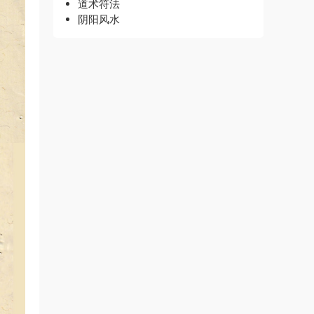
道术符法
阴阳风水