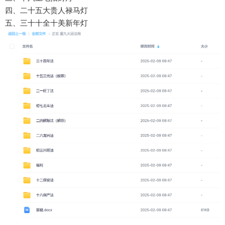
四、二‮五十‬大贵人禄马灯
五、三十十‮十全‬美新‮灯年