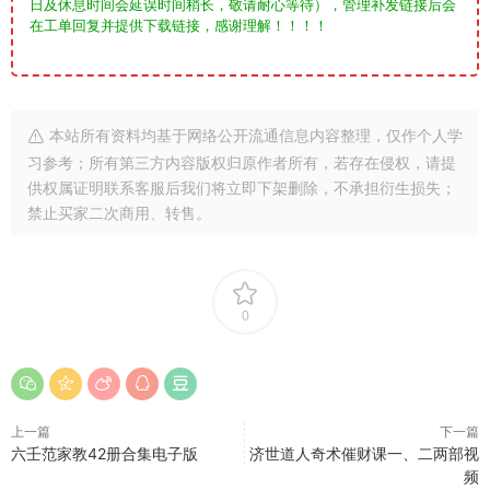
日及休息时间会延误时间稍长，敬请耐心等待），管理补发链接后会
在工单回复并提供下载链接，感谢理解！！！！
本站所有资料均基于网络公开流通信息内容整理，仅作个人学
习参考；所有第三方内容版权归原作者所有，若存在侵权，请提
供权属证明联系客服后我们将立即下架删除，不承担衍生损失；
禁止买家二次商用、转售。
0
上一篇
下一篇
六壬范家教42册合集电子版
济世道人奇术催财课一、二两部视
频