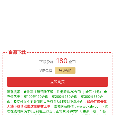
资源下载
180
下载价格
金币
VIP免费
升级VIP
立即购买
温馨提示：❶推荐注册登陆下载，注册即送20金币（1金币=1元） ❷
充值优惠！充100得120金币，充200得260金币，充300得380金
币！❸支付后不要关闭网页等待自动跳转到下载页面，
如果链接失效
无法下载请点击这里提交工单
：或者联系微信：wwwgxzlwcom（管
理在线时间为早8点到晚上21点，正常10分钟内即可更新下载，节假