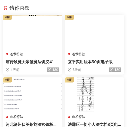
猜你喜欢
VIP
VIP
道术符法
道术符法
庙传馘魔关帝虢魔法讲义41页
玄平实用法本50页电子版
电子版
4天前
180
6天前
180
VIP
VIP
道术符法
道术符法
河北沧州伏英馆刘法玄铁板正
法霖压一切小人法文档8页电