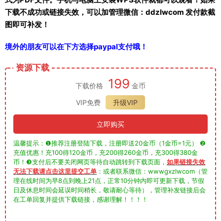
下载不成功或链接失效，可以加管理微信：ddzlwcom 发付款截
图即可补发！
境外的朋友可以在下方选择paypal支付哦！
资源下载
199
下载价格
金币
VIP免费
升级VIP
立即购买
温馨提示：❶推荐注册登陆下载，注册即送20金币（1金币=1元） ❷
充值优惠！充100得120金币，充200得260金币，充300得380金
币！❸支付后不要关闭网页等待自动跳转到下载页面，
如果链接失效
无法下载请点击这里提交工单
：或者联系微信：wwwgxzlwcom（管
理在线时间为早8点到晚上21点，正常10分钟内即可更新下载，节假
日及休息时间会延误时间稍长，敬请耐心等待），管理补发链接后会
在工单回复并提供下载链接，感谢理解！！！！