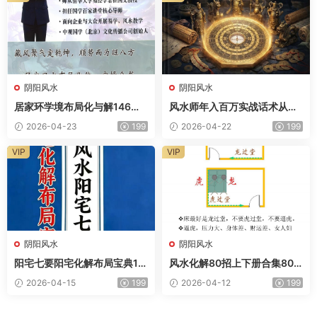
阴阳风水
阴阳风水
居家环学境‬布局化与‬解146页
风水师年入百万实战话术从接
电子版
单到收款全链路实操版102页
2026-04-23
199
2026-04-22
199
电子版
VIP
VIP
阴阳风水
阴阳风水
阳宅七要阳宅化解布局宝典16
风水化解80招上下册合集80
6页电子版
页电子版
2026-04-15
199
2026-04-12
199