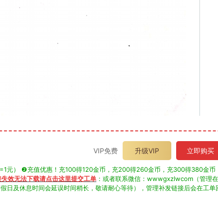
VIP免费
升级VIP
立即购买
） ❷充值优惠！充100得120金币，充200得260金币，充300得380金币
接失效无法下载请点击这里提交工单
：或者联系微信：wwwgxzlwcom（管理
，节假日及休息时间会延误时间稍长，敬请耐心等待），管理补发链接后会在工单