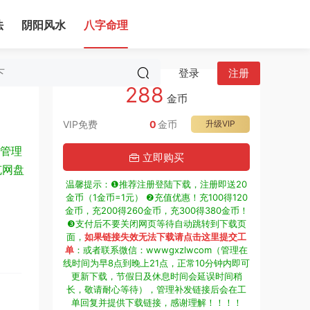
法
阴阳风水
八字命理
登录
注册
288
金币
VIP免费
0
金币
升级VIP
管理
立即购买
克网盘
温馨提示：❶推荐注册登陆下载，注册即送20
金币（1金币=1元） ❷充值优惠！充100得120
金币，充200得260金币，充300得380金币！
❸支付后不要关闭网页等待自动跳转到下载页
面，
如果链接失效无法下载请点击这里提交工
单
：或者联系微信：wwwgxzlwcom（管理在
线时间为早8点到晚上21点，正常10分钟内即可
更新下载，节假日及休息时间会延误时间稍
长，敬请耐心等待），管理补发链接后会在工
单回复并提供下载链接，感谢理解！！！！