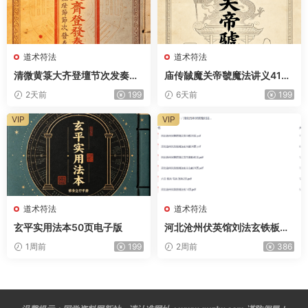
道术符法
道术符法
清微黄箓大齐登壇节次发奏科
庙传馘魔关帝虢魔法讲义41页
仪259页电子版
电子版
2天前
199
6天前
199
VIP
VIP
道术符法
道术符法
玄平实用法本50页电子版
河北沧州伏英馆刘法玄铁板正
法三七教法本合计153页电子
1周前
199
2周前
386
版