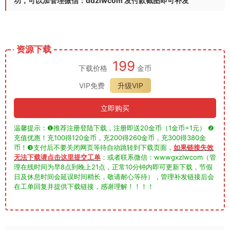
功，可以加管理微信：ddzlwcom 发付款截图即可补发
资源下载
199
下载价格
金币
VIP免费
升级VIP
立即购买
温馨提示：❶推荐注册登陆下载，注册即送20金币（1金币=1元） ❷
充值优惠！充100得120金币，充200得260金币，充300得380金
币！❸支付后不要关闭网页等待自动跳转到下载页面，
如果链接失效
无法下载请点击这里提交工单
：或者联系微信：wwwgxzlwcom（管
理在线时间为早8点到晚上21点，正常10分钟内即可更新下载，节假
日及休息时间会延误时间稍长，敬请耐心等待），管理补发链接后会
在工单回复并提供下载链接，感谢理解！！！！