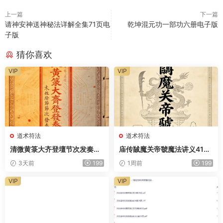
上一篇
下一篇
请神安神送神秘法详解全集71页电
乾坤混元功一部功六册电子版
子版
猜你喜欢
VIP
VIP
道术符法
道术符法
清微黄箓大齐登壇节次发奏科
庙传馘魔关帝虢魔法讲义41页
仪259页电子版
电子版
3天前
199
1周前
199
VIP
VIP