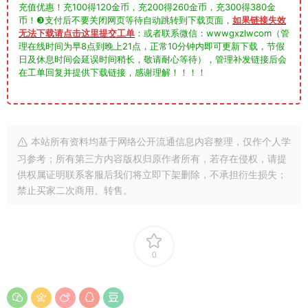
充值优惠！充100得120金币，充200得260金币，充300得380金
币！❸支付后不要关闭网页等待自动跳转到下载页面，
如果链接失效
无法下载请点击这里提交工单
：或者联系微信：wwwgxzlwcom（管
理在线时间为早8点到晚上21点，正常10分钟内即可更新下载，节假
日及休息时间会延误时间稍长，敬请耐心等待），管理补发链接后会
在工单回复并提供下载链接，感谢理解！！！！
本站所有资料均基于网络公开流通信息内容整理，仅作个人学
习参考；所有第三方内容版权归原作者所有，若存在侵权，请提
供权属证明联系客服后我们将立即下架删除，不承担衍生损失；
禁止买家二次商用、转售。
0