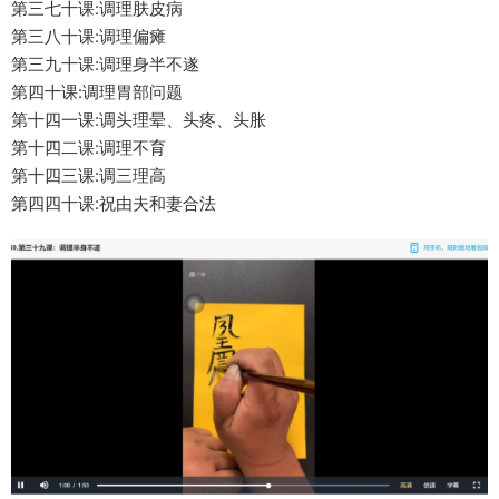
第三七十‬课:调理肤皮‬病
第三八十‬课:调理偏瘫
第三九十‬课:调理身半‬不遂
第四十课:调理胃部问题
第十四‬一课:调头理‬晕、头疼、头胀
第十四‬二课:调理不育
第十四‬三课:调三理‬高
第四四十‬课:祝由夫和妻‬合法