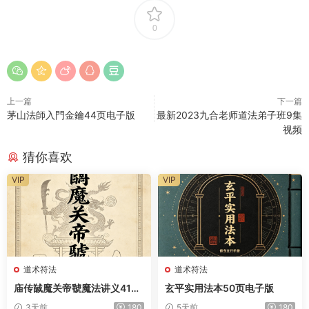
0
上一篇
下一篇
茅山法師入門金鑰44页电子版
最新2023九合老师道法弟子班9集
视频
猜你喜欢
VIP
VIP
道术符法
道术符法
庙传馘魔关帝虢魔法讲义41页
玄平实用法本50页电子版
电子版
3天前
180
5天前
180