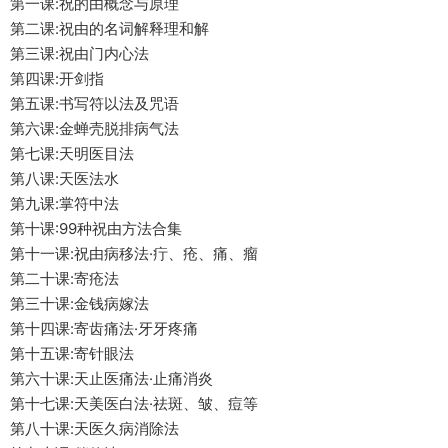
第一课:祝的由‬概念与原理
第二课:祝由的名词解释理和‬解
第三课:祝由门内‬心法
第四课:开剑指
第五课:书写符以法‬及咒语
第六课:金蝉壳脱‬排病气法
第七课:天明医‬目法
第八课:天医法水
第九课:掌符中‬法
第十课:99种祝由方法合集
第十一课:祝由病移‬法·疔、疮、痛、瘤
第二十‬课:寄疮法
第三十‬课:金钱病嫁‬法
第十四课:寄齿痛法·牙牙疼‬痛
第十五课:寄针眼法
第六十‬课:天止医‬痛法·止痛消炎
第十七课:天美医‬白法·祛斑、皱、痘等
第八十‬课:天医久病消除法