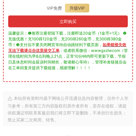
VIP免费
升级VIP
立即购买
温馨提示：❶推荐注册登陆下载，注册即送20金币（1金币=1元） ❷
充值优惠！充100得120金币，充200得260金币，充300得380金
币！❸支付后不要关闭网页等待自动跳转到下载页面，
如果链接失效
无法下载请点击这里提交工单
：或者联系微信：wwwgxzlwcom（管
理在线时间为早8点到晚上21点，正常10分钟内即可更新下载，节假
日及休息时间会延误时间稍长，敬请耐心等待），管理补发链接后会
在工单回复并提供下载链接，感谢理解！！！！
本站所有资料均基于网络公开流通信息内容整理，仅作个人学
习参考；所有第三方内容版权归原作者所有，若存在侵权，请提
供权属证明联系客服后我们将立即下架删除，不承担衍生损失；
禁止买家二次商用、转售。