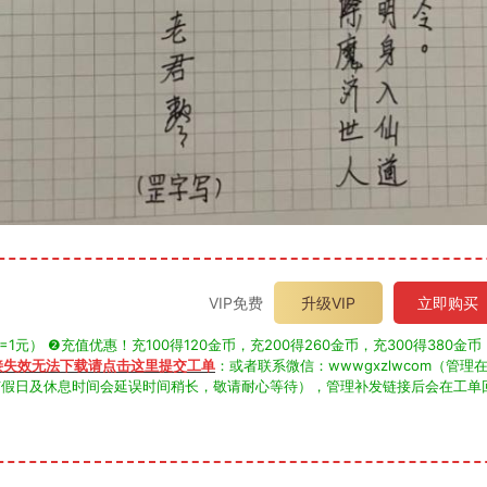
VIP免费
升级VIP
立即购买
） ❷充值优惠！充100得120金币，充200得260金币，充300得380金币
接失效无法下载请点击这里提交工单
：或者联系微信：wwwgxzlwcom（管理
，节假日及休息时间会延误时间稍长，敬请耐心等待），管理补发链接后会在工单