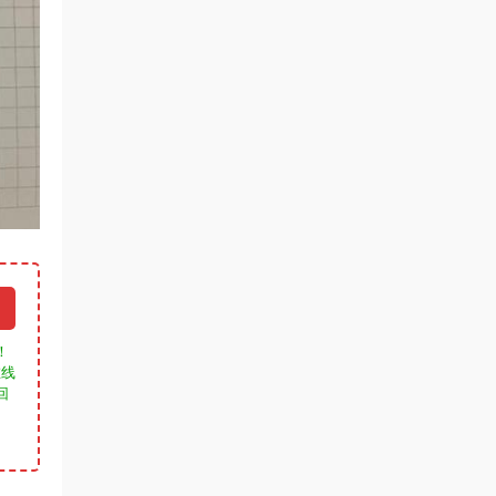
！
在线
回