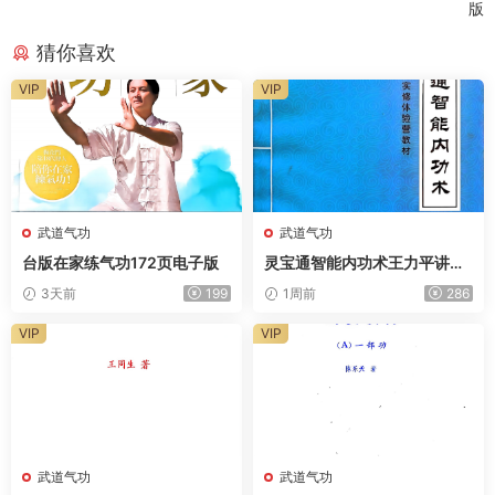
版
猜你喜欢
VIP
VIP
武道气功
武道气功
台版在家练气功172页电子版
灵宝通智能内功术王力平讲课
实录650页电子版
3天前
199
1周前
286
VIP
VIP
武道气功
武道气功