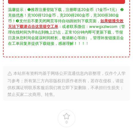
温馨提示：❶推荐注册登陆下载，注册即送20金币（1金币=1元） ❷
充值优惠！充100得120金币，充200得260金币，充300得380金
币！❸支付后不要关闭网页等待自动跳转到下载页面，
如果链接失效
无法下载请点击这里提交工单
：或者联系微信：wwwgxzlwcom（管
理在线时间为早8点到晚上21点，正常10分钟内即可更新下载，节假
日及休息时间会延误时间稍长，敬请耐心等待），管理补发链接后会
在工单回复并提供下载链接，感谢理解！！！！
本站所有资料均基于网络公开流通信息内容整理，仅作个人学
习参考；所有第三方内容版权归原作者所有，若存在侵权，请提
供权属证明联系客服后我们将立即下架删除，不承担衍生损失；
禁止买家二次商用、转售。
0