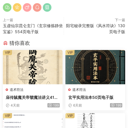
上一篇
下一篇
玉虚仙宗昆仑玄门《玄宗修炼静坐
阳宅秘录完整版《风水符诀》130
宝鉴》554页电子版
页电子版
猜你喜欢
VIP
VIP
道术符法
道术符法
庙传馘魔关帝虢魔法讲义41页
玄平实用法本50页电子版
电子版
4天前
199
6天前
199
VIP
VIP