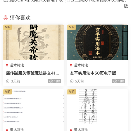
版
猜你喜欢
VIP
VIP
道术符法
道术符法
庙传馘魔关帝虢魔法讲义41页
玄平实用法本50页电子版
电子版
3天前
180
5天前
180
VIP
VIP
道术符法
道术符法