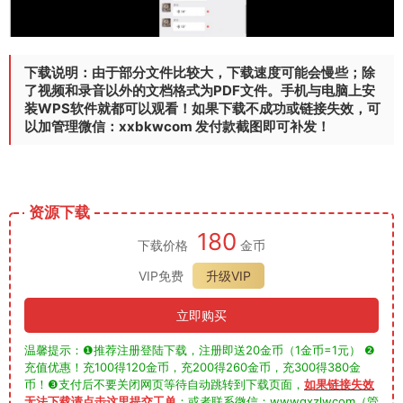
下载说明：由于部分文件比较大，下载速度可能会慢些；除
了视频和录音以外的文档格式为PDF文件。手机与电脑上安
装WPS软件就都可以观看！如果下载不成功或链接失效，可
以加管理微信：xxbkwcom 发付款截图即可补发！
资源下载
180
下载价格
金币
VIP免费
升级VIP
立即购买
温馨提示：❶推荐注册登陆下载，注册即送20金币（1金币=1元） ❷
充值优惠！充100得120金币，充200得260金币，充300得380金
币！❸支付后不要关闭网页等待自动跳转到下载页面，
如果链接失效
无法下载请点击这里提交工单
：或者联系微信：wwwgxzlwcom（管