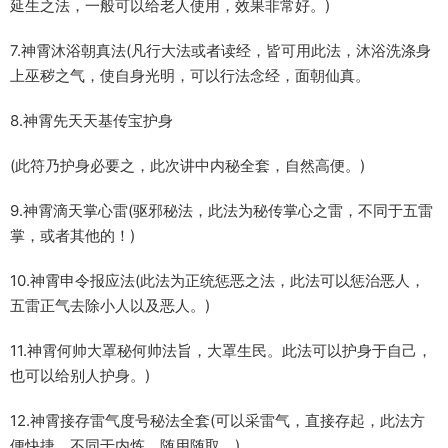
延生之法，一般可以给老人使用，效果非常好。)
7.神霄沐浴朝真法(凡行大法或者读经，皆可用此法，沐浴洗涤身
上巫秽之气，使自身光明，可以行法念经，面朝仙真。
8.神霄先天天基传宝护身
(此符乃护身必要之，此次讲中内秘全套，自然高便。)
9.神霄滴天掌心雷(驱邪秘法，此法为秘传掌心之雷，不同于五雷
掌，或者其他的！)
10.神霄申令报应法(此法为正统惩恶之法，此法可以惩治恶人，
五雷正气去除小人以及恶人。)
11.神霄何帅大罩秘何帅法旨，大罩生民。此法可以护身于自己，
也可以给别人护身。)
12.神霄接存雷气度号秘法全套(可以采雷气，直接存起，此法方
便快捷，不同于内炼，随用随取。)