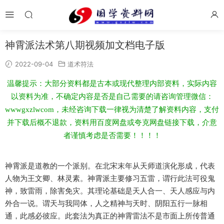
神霄派法术第八期视频加文档电子版
2022-09-04
道术符法
温馨提示：大部分资料都是古本或现代整理内部资料，实际内容
以资料为准，不确定内容是否是自己需要的请咨询管理微信：
wwwgxzlwcom，未经咨询下载一律视为清楚了解资料内容，支付
并下载后概不退款，资料用百度网盘或夸克网盘链接下载，介意
者谨慎考虑是否需要！！！！
神霄派是道教的一个派别。在北宋末年从天师道演化形成，代表
人物为王文卿、林灵素。神霄派主要修习五雷，谓行此法可役鬼
神，致雷雨，除害免灾。其理论基础是天人合一、天人感应与内
外合一说。谓天与我同体，人之精神与天时、阴阳五行一脉相
通，此感必彼应。此套法为真正的神霄雷法不是市面上所传普通