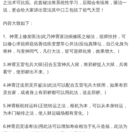
之法术可比拟。此套秘法将系统性学习，后期会有练将，驱治一
说，更会给大家讲出雷法其中口工包括了祖气天罡！
内容大致如下：
1、神霄上修发医法(此乃神霄派治病修医之秘法，祖师扶持，可
以修心求祖师庇佑善信疾变楚常心并法(应仙真降坛，自己化身为
将种，与变神同气，凡行大法，皆可迎师化将，效果增大。)
3.神霄五雷屯兵大狱(召合五雷神兵入狱，将邪秽捉入大狱，兵将
看守，使邪秽出不来。)
4.神霄迁送邪灵开鉴法(此法可以配合五雷屯兵大狱用，如果有邪
灵在家，或者身上有邪秽都可以用此法，送走邪秽。)
5.神霄枢机转运科(正统转运之法，枢机为本，可以从本身转运，
为本门秘传之法，使人财运磁场都有变化。)
6.神霄启灵读寿法(用此法可以增加寿命相当于礼斗造福，此法为