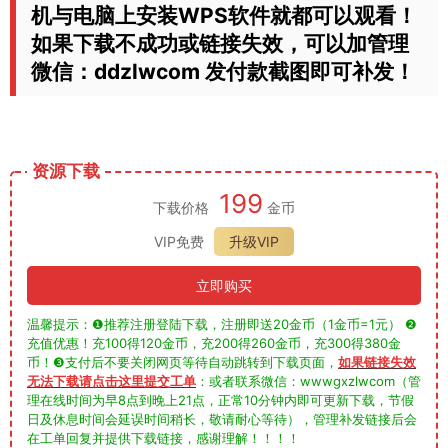
机与电脑上安装WPS软件就都可以观看！
如果下载不成功或链接失效，可以加管理
微信：ddzlwcom 发付款截图即可补发！
资源下载
199
下载价格
金币
VIP免费
升级VIP
立即购买
温馨提示：❶推荐注册登陆下载，注册即送20金币（1金币=1元） ❷
充值优惠！充100得120金币，充200得260金币，充300得380金
币！❸支付后不要关闭网页等待自动跳转到下载页面，
如果链接失效
无法下载请点击这里提交工单
：或者联系微信：wwwgxzlwcom（管
理在线时间为早8点到晚上21点，正常10分钟内即可更新下载，节假
日及休息时间会延误时间稍长，敬请耐心等待），管理补发链接后会
在工单回复并提供下载链接，感谢理解！！！！