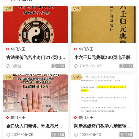
VIP
VIP
奇门六壬
奇门六壬
古法秘传飞宫小奇门217页电
小六壬归元典藏230页电子版
子版
3周前
199
2026-06-05
199
VIP
VIP
奇门六壬
奇门六壬
金口诀入门精讲、环境布局、
阿新高级奇门教学六亲流转诀
案例分类三册合集700多页电
绝密资料200页电子版
2026-05-29
286
2026-05-13
199
子版