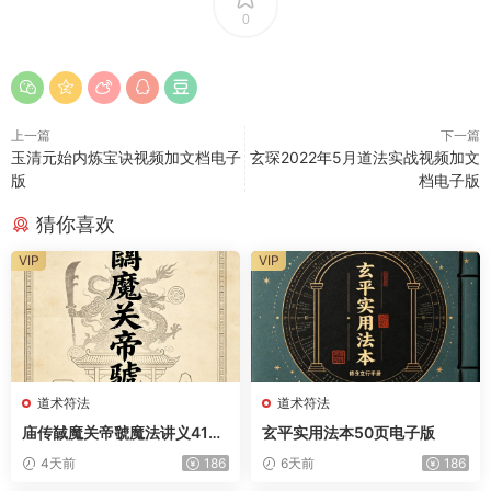
0
上一篇
下一篇
玉清元始内炼宝诀视频加文档电子
玄琛2022年5月道法实战视频加文
版
档电子版
猜你喜欢
VIP
VIP
道术符法
道术符法
庙传馘魔关帝虢魔法讲义41页
玄平实用法本50页电子版
电子版
4天前
186
6天前
186