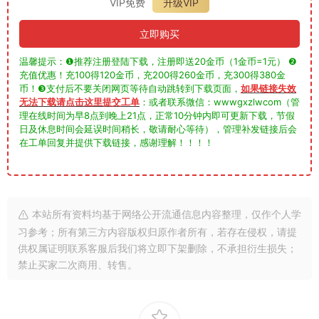
VIP免费
升级VIP
立即购买
温馨提示：❶推荐注册登陆下载，注册即送20金币（1金币=1元） ❷
充值优惠！充100得120金币，充200得260金币，充300得380金
币！❸支付后不要关闭网页等待自动跳转到下载页面，
如果链接失效
无法下载请点击这里提交工单
：或者联系微信：wwwgxzlwcom（管
理在线时间为早8点到晚上21点，正常10分钟内即可更新下载，节假
日及休息时间会延误时间稍长，敬请耐心等待），管理补发链接后会
在工单回复并提供下载链接，感谢理解！！！！
本站所有资料均基于网络公开流通信息内容整理，仅作个人学
习参考；所有第三方内容版权归原作者所有，若存在侵权，请提
供权属证明联系客服后我们将立即下架删除，不承担衍生损失；
禁止买家二次商用、转售。