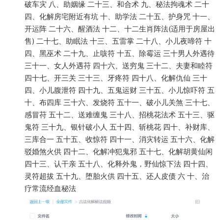
破车灾 八、助姻缘 二十三、和合术 九、秘法拘魂术 二十
四、化解房宅附近有坑 十、助学法 二十五、护身咒 十一、
开运阵 二十六、醒酒法 十二、十二生肖阵法(适用于房屋出
售) 二十七、助眠法 十三、五雷掌 二十八、小儿夜啼符 十
四、黑巫术 二十九、止咳符 十五、除霉运 三十男人外遇待
三十一、女人外遇苻 四十六、送穷鬼 三十二、夫妻和睦符
四十七、开三关 三十三、牙疼符 四十八、化解仇仙 三十
四、小儿腹泄符 四十九、五鬼运财 三十五、小儿惊吓符 五
十、布四库 三十六、发烧符 五十一、破小儿关煞 三十七、
感冒苻 五十二、送难缠鬼 三十八、招桃花法术 五十三、驱
鬼符 三十九、银针破小人 五十四、斩桃花 四十、补财库、
三库合一 五十五、收惊符 四十一、消灾转运 五十六、化解
驳婚煞火供 四十二、化解冲犯鬼邪 五十七、化解胡黄仙闲
四十三、认干亲 五十八、化释外鬼，野仙惊下法 四十四、
灵符超拔 五十九、堕胎火供 四十五、还人皮债 六 十、治
疗常流经血秘法