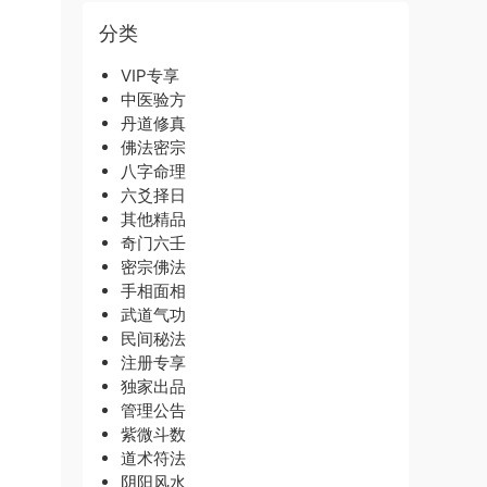
分类
VIP专享
中医验方
丹道修真
佛法密宗
八字命理
六爻择日
其他精品
奇门六壬
密宗佛法
手相面相
武道气功
民间秘法
注册专享
独家出品
管理公告
紫微斗数
道术符法
阴阳风水