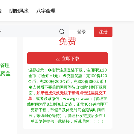
法
阴阳风水
八字命理
登录
注册
免费
立即下载
管理
温馨提示：❶推荐注册登陆下载，注册即送20
克网盘
金币（1金币=1元） ❷充值优惠！充100得120
金币，充200得260金币，充300得380金币！
❸支付后不要关闭网页等待自动跳转到下载页
面，
如果链接失效无法下载请点击这里提交工
单
：或者联系微信：wwwgxzlwcom（管理在
线时间为早8点到晚上21点，正常10分钟内即可
更新下载，节假日及休息时间会延误时间稍
长，敬请耐心等待），管理补发链接后会在工
单回复并提供下载链接，感谢理解！！！！