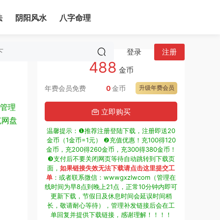
法
阴阳风水
八字命理
登录
注册
488
金币
年费会员免费
0
金币
升级年费会员
管理
立即购买
克网盘
温馨提示：❶推荐注册登陆下载，注册即送20
金币（1金币=1元） ❷充值优惠！充100得120
金币，充200得260金币，充300得380金币！
❸支付后不要关闭网页等待自动跳转到下载页
面，
如果链接失效无法下载请点击这里提交工
单
：或者联系微信：wwwgxzlwcom（管理在
线时间为早8点到晚上21点，正常10分钟内即可
更新下载，节假日及休息时间会延误时间稍
长，敬请耐心等待），管理补发链接后会在工
单回复并提供下载链接，感谢理解！！！！