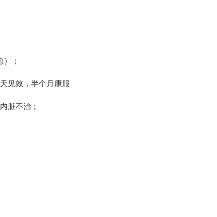
愈）；
当天见效，半个月康服
移内脏不治；