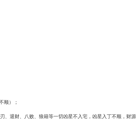
不顺）；
血刃、退财、八败、狼籍等一切凶星不入宅，凶星入丁不顺，财