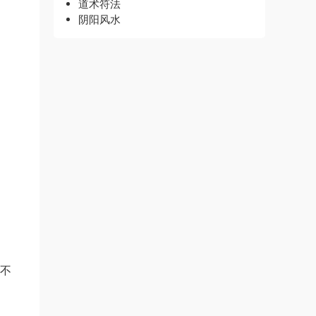
道术符法
阴阳风水
源不