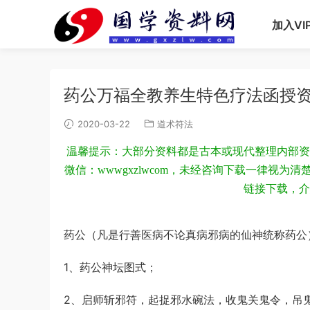
加入VI
药公万福全教养生特色疗法函授
2020-03-22
道术符法
温馨提示：大部分资料都是古本或现代整理内部资
微信：wwwgxzlwcom，未经咨询下载一律视
链接下载，介
药公（凡是行善医病不论真病邪病的仙神统称药公
1、药公神坛图式；
2、启师斩邪符，起捉邪水碗法，收鬼关鬼令，吊鬼