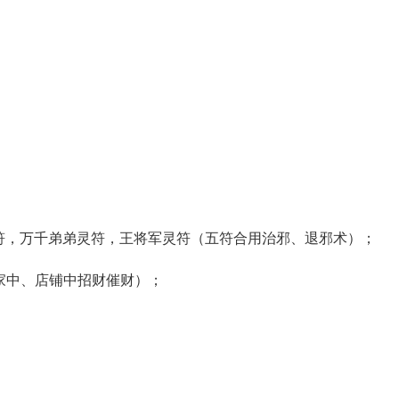
符，万千弟弟灵符，王将军灵符（五符合用治邪、退邪术）；
家中、店铺中招财催财）；