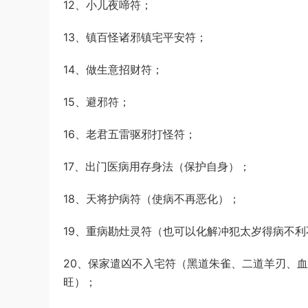
12、小儿夜啼符；
13、镇百怪诸邪镇宅平安符；
14、做生意招财符；
15、避邪符；
16、老君五雷驱邪打怪符；
17、出门医病用存身法（保护自身）；
18、天将护病符（使病不再恶化）；
19、重病勘灶灵符（也可以化解冲犯太岁得病不利
20、保家遣凶不入宅符（黑道朱雀、二道羊刃、
旺）；