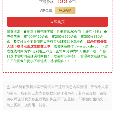
199
下载价格
金币
VIP免费
升级VIP
立即购买
温馨提示：❶推荐注册登陆下载，注册即送20金币（1金币=1元） ❷
充值优惠！充100得120金币，充200得260金币，充300得380金
币！❸支付后不要关闭网页等待自动跳转到下载页面，
如果链接失效
无法下载请点击这里提交工单
：或者联系微信：wwwgxzlwcom（管
理在线时间为早8点到晚上21点，正常10分钟内即可更新下载，节假
日及休息时间会延误时间稍长，敬请耐心等待），管理补发链接后会
在工单回复并提供下载链接，感谢理解！！！！
本站所有资料均基于网络公开流通信息内容整理，仅作个人学
习参考；所有第三方内容版权归原作者所有，若存在侵权，请提
供权属证明联系客服后我们将立即下架删除，不承担衍生损失；
禁止买家二次商用、转售。