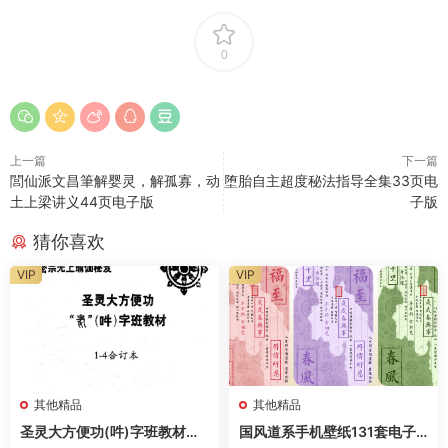
0
上一篇
下一篇
閭仙派文昌筆解婴灵，解孤寡，动
堕胎自主超度秘法指导全集33页电
土上梁讲义44页电子版
子版
猜你喜欢
VIP
VIP
其他精品
其他精品
圣灵大方便功(吽)字班教材合
国风道系手机壁纸131套电子