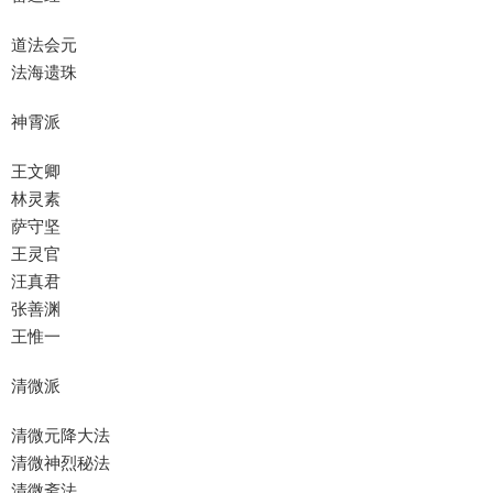
道法会元
法海遗珠
神霄派
王文卿
林灵素
萨守坚
王灵官
汪真君
张善渊
王惟一
清微派
清微元降大法
清微神烈秘法
清微斋法