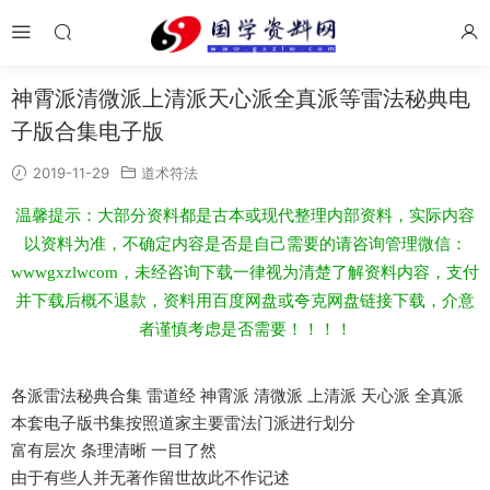
神霄派清微派上清派天心派全真派等雷法秘典电
子版合集电子版
2019-11-29
道术符法
温馨提示：大部分资料都是古本或现代整理内部资料，实际内容
以资料为准，不确定内容是否是自己需要的请咨询管理微信：
wwwgxzlwcom，未经咨询下载一律视为清楚了解资料内容，支付
并下载后概不退款，资料用百度网盘或夸克网盘链接下载，介意
者谨慎考虑是否需要！！！！
各派雷法秘典合集 雷道经 神霄派 清微派 上清派 天心派 全真派
本套电子版书集按照道家主要雷法门派进行划分
富有层次 条理清晰 一目了然
由于有些人并无著作留世故此不作记述