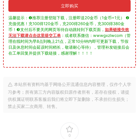
立即购买
温馨提示：❶推荐注册登陆下载，注册即送20金币（1金币=1元） ❷
充值优惠！充100得120金币，充200得260金币，充300得380金
币！❸支付后不要关闭网页等待自动跳转到下载页面，
如果链接失效
无法下载请点击这里提交工单
：或者联系微信：wwwgxzlwcom（管
理在线时间为早8点到晚上21点，正常10分钟内即可更新下载，节假
日及休息时间会延误时间稍长，敬请耐心等待），管理补发链接后会
在工单回复并提供下载链接，感谢理解！！！！
本站所有资料均基于网络公开流通信息内容整理，仅作个人学
习参考；所有第三方内容版权归原作者所有，若存在侵权，请提
供权属证明联系客服后我们将立即下架删除，不承担衍生损失；
禁止买家二次商用、转售。
0