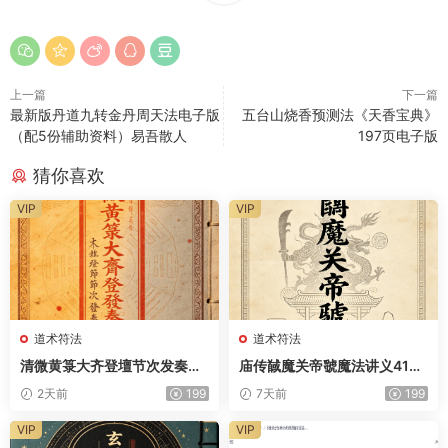
上一篇
下一篇
最新版丹道九转金丹周天法电子版
五台山烧香预测法《天香宝典》
（配5份辅助资料）易吾散人
197页电子版
猜你喜欢
VIP
VIP
道术符法
道术符法
清微黄箓大齐登壇节次发奏科
庙传馘魔关帝虢魔法讲义41页
仪259页电子版
电子版
2天前
199
7天前
199
VIP
VIP