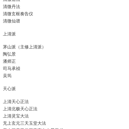
清微丹法
清微玄枢奏告仪
清微仙谱
上清派
茅山派（主修上清派）
陶弘景
潘师正
司马承祯
吴筠
天心派
上清天心正法
上清北极天心正法
上清灵宝大法
无上玄元三天玉堂大法