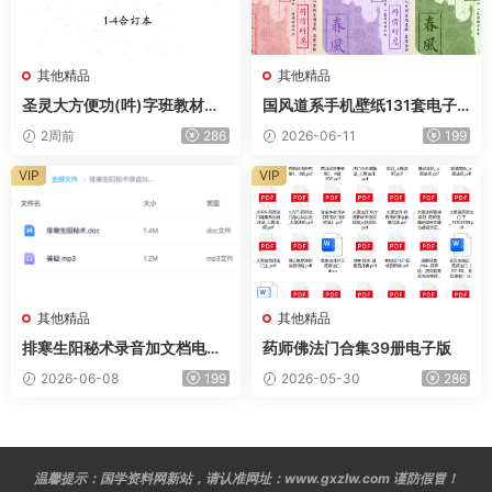
其他精品
其他精品
圣灵大方便功(吽)字班教材合
国风道系手机壁纸131套电子
集335页电子版
版
2周前
286
2026-06-11
199
VIP
VIP
其他精品
其他精品
排寒生阳秘术录音加文档电子
药师佛法门合集39册电子版
版
2026-06-08
199
2026-05-30
286
温馨提示：国学资料网新站，请认准网址：www.gxzlw.com 谨防假冒！