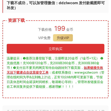
下载不成功，可以加管理微信：ddzlwcom 发付款截图即可
补发）
资源下载
199
下载价格
金币
VIP免费
升级VIP
立即购买
温馨提示：❶推荐注册登陆下载，注册即送20金币（1金币=1元） ❷
充值优惠！充100得120金币，充200得260金币，充300得380金
币！❸支付后不要关闭网页等待自动跳转到下载页面，
如果链接失效
无法下载请点击这里提交工单
：或者联系微信：wwwgxzlwcom（管
理在线时间为早8点到晚上21点，正常10分钟内即可更新下载，节假
日及休息时间会延误时间稍长，敬请耐心等待），管理补发链接后会
在工单回复并提供下载链接，感谢理解！！！！