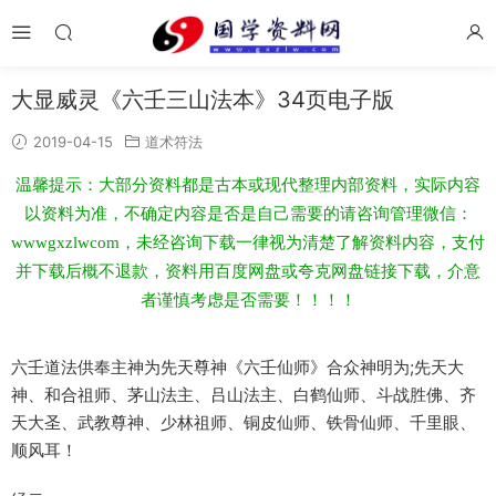
大显威灵《六壬三山法本》34页电子版
2019-04-15
道术符法
温馨提示：大部分资料都是古本或现代整理内部资料，实际内容
以资料为准，不确定内容是否是自己需要的请咨询管理微信：
wwwgxzlwcom，未经咨询下载一律视为清楚了解资料内容，支付
并下载后概不退款，资料用百度网盘或夸克网盘链接下载，介意
者谨慎考虑是否需要！！！！
六壬道法供奉主神为先天尊神《六壬仙师》合众神明为;先天大
神、和合祖师、茅山法主、吕山法主、白鹤仙师、斗战胜佛、齐
天大圣、武教尊神、少林祖师、铜皮仙师、铁骨仙师、千里眼、
顺风耳！