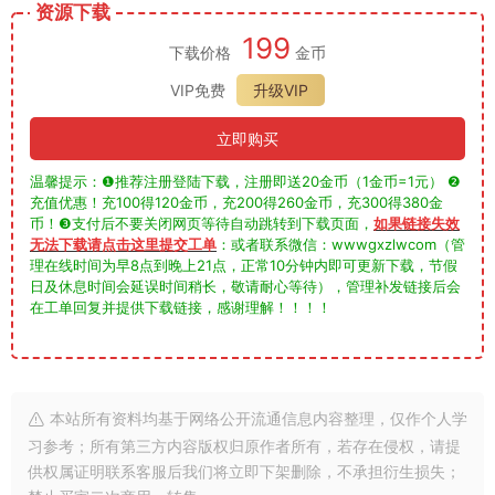
资源下载
199
下载价格
金币
VIP免费
升级VIP
立即购买
温馨提示：❶推荐注册登陆下载，注册即送20金币（1金币=1元） ❷
充值优惠！充100得120金币，充200得260金币，充300得380金
币！❸支付后不要关闭网页等待自动跳转到下载页面，
如果链接失效
无法下载请点击这里提交工单
：或者联系微信：wwwgxzlwcom（管
理在线时间为早8点到晚上21点，正常10分钟内即可更新下载，节假
日及休息时间会延误时间稍长，敬请耐心等待），管理补发链接后会
在工单回复并提供下载链接，感谢理解！！！！
本站所有资料均基于网络公开流通信息内容整理，仅作个人学
习参考；所有第三方内容版权归原作者所有，若存在侵权，请提
供权属证明联系客服后我们将立即下架删除，不承担衍生损失；