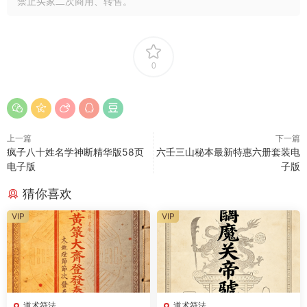
禁止买家二次商用、转售。
0
上一篇
下一篇
疯子八十姓名学神断精华版58页
六壬三山秘本最新特惠六册套装电
电子版
子版
猜你喜欢
VIP
VIP
道术符法
道术符法