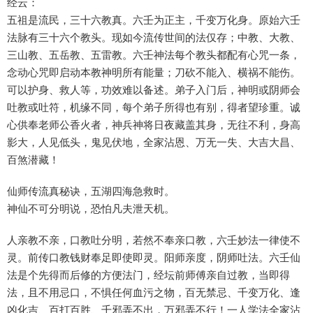
经云：
五祖是流民，三十六教真。六壬为正主，千变万化身。原始六壬
法脉有三十六个教头。现如今流传世间的法仅存；中教、大教、
三山教、五岳教、五雷教。六壬神法每个教头都配有心咒一条，
念动心咒即启动本教神明所有能量；刀砍不能入、横祸不能伤。
可以护身、救人等，功效难以备述。弟子入门后，神明或阴师会
吐教或吐符，机缘不同，每个弟子所得也有别，得者望珍重。诚
心供奉老师公香火者，神兵神将日夜藏盖其身，无往不利，身高
影大，人见低头，鬼见伏地，全家沾恩、万无一失、大吉大昌、
百煞潜藏！
仙师传流真秘诀，五湖四海急救时。
神仙不可分明说，恐怕凡夫泄天机。
人亲教不亲，口教吐分明，若然不奉亲口教，六壬妙法一律使不
灵。前传口教钱财奉足即使即灵。阳师亲度，阴师吐法。六壬仙
法是个先得而后修的方便法门，经坛前师傅亲自过教，当即得
法，且不用忌口，不惧任何血污之物，百无禁忌、千变万化、逢
凶化吉、百打百胜、千邪弄不出，万邪弄不行！一人学法全家沾