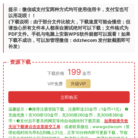
提示：微信或支付宝两种方式均可使用信用卡，支付宝也可
以用花呗！！
(下载说明：由于部分文件比较大，下载速度可能会慢些；但
请放心所有文件本人都亲自测试绝对可以下载；文件格式为
PDF文件。手机与电脑上安装WPS软件就都可以观看！如果
下载不成功，可以加管理微信：ddzlwcom 发付款截图即可
补发）
资源下载
199
下载价格
金币
VIP免费
升级VIP
立即购买
温馨提示：❶推荐注册登陆下载，注册即送20金币（1金币=1元） ❷
充值优惠！充100得120金币，充200得260金币，充300得380金
币！❸支付后不要关闭网页等待自动跳转到下载页面，
如果链接失效
无法下载请点击这里提交工单
：或者联系微信：wwwgxzlwcom（管
理在线时间为早8点到晚上21点，正常10分钟内即可更新下载，节假