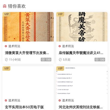
猜你喜欢
VIP
VIP
道术符法
道术符法
清微黄箓大齐登壇节次发奏科
庙传馘魔关帝虢魔法讲义41页
仪259页电子版
电子版
11小时前
199
5天前
199
VIP
VIP
道术符法
道术符法
玄平实用法本50页电子版
河北沧州伏英馆刘法玄铁板正