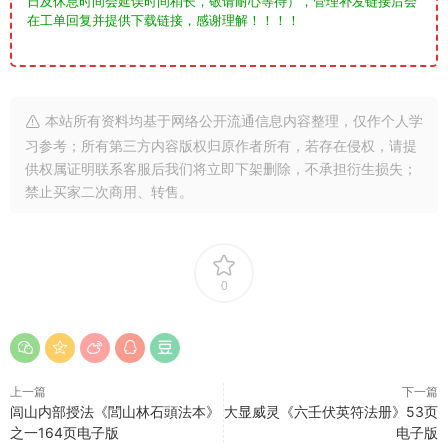
日及休息时间会延误时间稍长，敬请耐心等待），管理补发链接后会
在工单回复并提供下载链接，感谢理解！！！！
本站所有资料均基于网络公开流通信息内容整理，仅作个人学
习参考；所有第三方内容版权归原作者所有，若存在侵权，请提
供权属证明联系客服后我们将立即下架删除，不承担衍生损失；
禁止买家二次商用、转售。
0
上一篇
下一篇
闾山内部授法《閭山林石頭法本》
大显威灵《六壬伏英符法册》53页
之一164页电子版
电子版