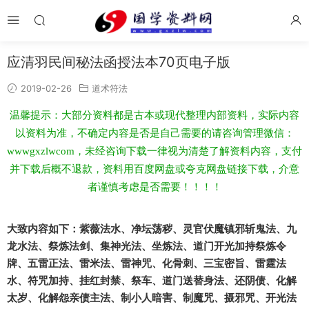
应清羽民间秘法函授法本70页电子版
2019-02-26
道术符法
温馨提示：大部分资料都是古本或现代整理内部资料，实际内容
以资料为准，不确定内容是否是自己需要的请咨询管理微信：
wwwgxzlwcom，未经咨询下载一律视为清楚了解资料内容，支付
并下载后概不退款，资料用百度网盘或夸克网盘链接下载，介意
者谨慎考虑是否需要！！！！
大致内容如下：紫薇法水、净坛荡秽、灵官伏魔镇邪斩鬼法、九
龙水法、祭炼法剑、集神光法、坐炼法、道门开光加持祭炼令
牌、五雷正法、雷米法、雷神咒、化骨刺、三宝密旨、雷霆法
水、符咒加持、挂红封禁、祭车、道门送替身法、还阴债、化解
太岁、化解怨亲债主法、制小人暗害、制魔咒、摄邪咒、开光法