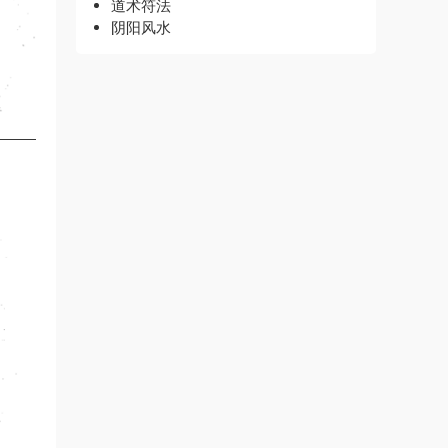
道术符法
阴阳风水