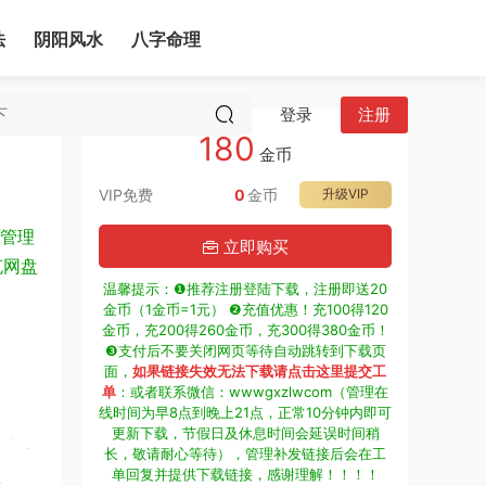
法
阴阳风水
八字命理
登录
注册
180
金币
VIP免费
0
金币
升级VIP
管理
立即购买
克网盘
温馨提示：❶推荐注册登陆下载，注册即送20
金币（1金币=1元） ❷充值优惠！充100得120
金币，充200得260金币，充300得380金币！
❸支付后不要关闭网页等待自动跳转到下载页
面，
如果链接失效无法下载请点击这里提交工
单
：或者联系微信：wwwgxzlwcom（管理在
线时间为早8点到晚上21点，正常10分钟内即可
更新下载，节假日及休息时间会延误时间稍
长，敬请耐心等待），管理补发链接后会在工
单回复并提供下载链接，感谢理解！！！！